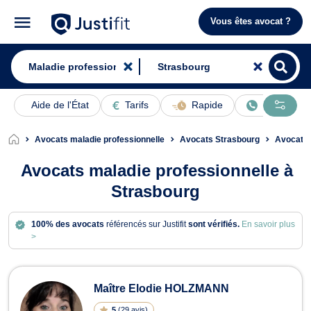
Vous êtes avocat ?
Aide de l'État
Tarifs
Rapide
En ligne
Avocats maladie professionnelle
Avocats Strasbourg
Avocats D
Avocats maladie professionnelle à
Strasbourg
100% des avocats
référencés sur Justifit
sont vérifiés.
En savoir plus
>
Avocats en maladie professionnelle 
Maître Elodie HOLZMANN
5
(
29 avis
)