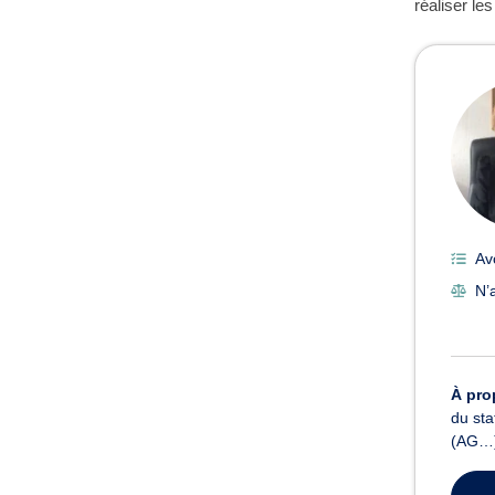
réaliser le
Av
N’a
À pro
du sta
(AG…),