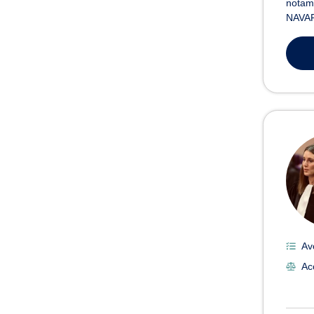
notamm
NAVAR
Av
Acc