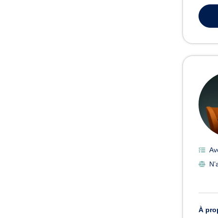
Av
N’a
À pro