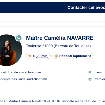
Contacter
cet avoc
Maître Camélia NAVARRE
E
N
LI
Toulouse
31000
(Barreau de Toulouse)
G
N
E
5
(
20 avis
)
Répond rapidement
ocat droit de visite Toulouse
5 ans d
ccepte pas l’aide juridictionnelle
Premier
pos :
Maître Camélia NAVARRE-ALIDOR, avocate au barreau de Toulou