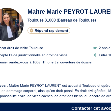
ats en droit de visite à Toul
Maître Marie PEYROT-LAUR
Toulouse
31000
(Barreau de Toulouse)
Répond rapidement
ocat droit de visite Toulouse
2 ans d
epte l’aide juridictionnelle en droit de visite
Entre 1
emier rendez-vous à 100€ HT, offert si ouverture de dossier
pos :
Maître Marie PEYROT-LAURENT est avocat à Toulouse et opère en dr
l, en dommage corporel, ainsi qu'en droit pénal. En droit civil génér
ponsabilité civile, de vices cachés, de droit des biens, ou encore de droi
Contacter
cet avoc