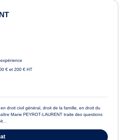
ouse
ENT
’expérience
00 € et 200 € HT
oit civil général, droit de la famille, en droit du
al, Maître Marie PEYROT-LAURENT traite des questions
t...
at