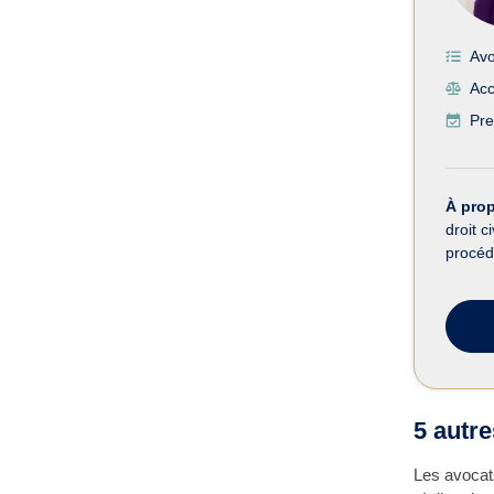
Avo
Acc
Pre
À pro
droit c
procéd
5 autre
Les avocats