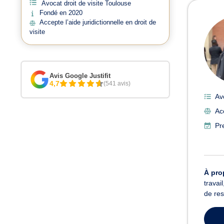
Avocat droit de visite Toulouse
Avoc
Fondé en 2020
Accepte l’aide juridictionnelle en droit de
visite
Avis Google Justifit
4,7
(541 avis)
Av
Acc
Pr
À pro
travai
de res