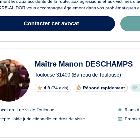
ent liés aux accidents de la route, aux agressions et aux victimes d’a
RE-ALIDOR vous accompagne également dans vos problématiques en lie
Contacter
cet avocat
Maître Manon DESCHAMPS
Toulouse
31400
(Barreau de Toulouse)
4.9
(
34 avis
)
Répond rapidement
ocat droit de visite Toulouse
6 ans d
epte l’aide juridictionnelle en droit de visite
Premier