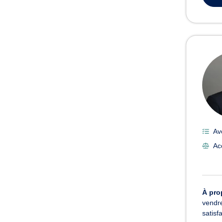
Av
Acc
À pro
vendre
satisf