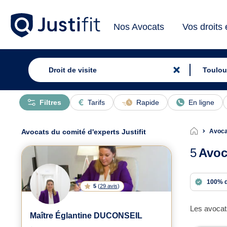
Nos Avocats
Vos droits
Filtres
Tarifs
Rapide
En ligne
Avocats du comité d'experts Justifit
Avocat
5
Avoc
100% 
5
(
29 avis
)
Les avocats
Maître Églantine DUCONSEIL