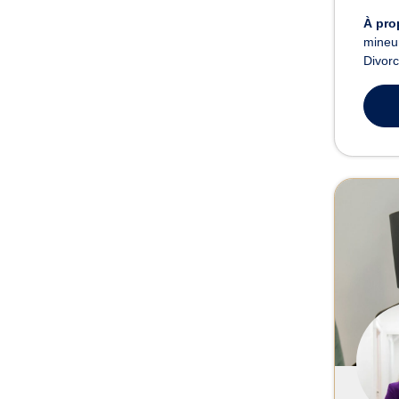
À pro
mineur
Divorc