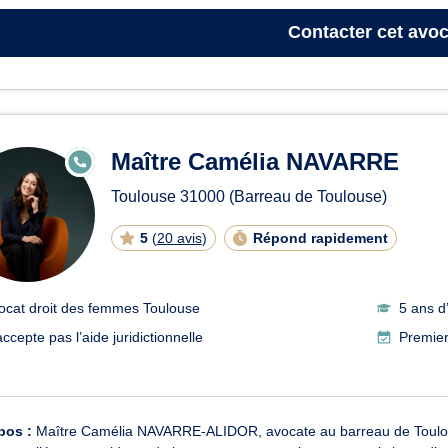
Contacter
cet avoc
Maître Camélia NAVARRE
E
N
LI
Toulouse
31000
(Barreau de Toulouse)
G
N
E
5
(
20 avis
)
Répond rapidement
ocat droit des femmes Toulouse
5 ans d
ccepte pas l’aide juridictionnelle
Premier
pos :
Maître Camélia NAVARRE-ALIDOR, avocate au barreau de Toulou