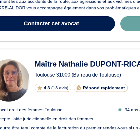
ent liés aux accidents de la route, aux agressions et aux victimes d’a
RE-ALIDOR vous accompagne également dans vos problématiques en lie
Contacter
cet avocat
Maître Nathalie DUPONT-RI
Toulouse
31000
(Barreau de Toulouse)
4.3
(
13 avis
)
Répond rapidement
ocat droit des femmes Toulouse
34 ans 
cepte l’aide juridictionnelle en droit des femmes
 pourra être tenu compte de la facturation du premier rendez-vous si un 