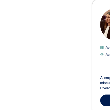
Avoc
Av
Ac
À pro
mineur
Divorc