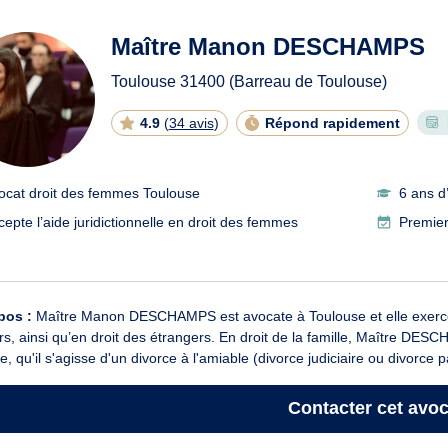
ats en droit des femmes à T
Maître Manon DESCHAMPS
Toulouse
31400
(Barreau de Toulouse)
4.9
(
34 avis
)
Répond rapidement
ocat droit des femmes Toulouse
6 ans d
cepte l’aide juridictionnelle en droit des femmes
Premier
pos :
Maître Manon DESCHAMPS est avocate à Toulouse et elle exerce en
s, ainsi qu’en droit des étrangers. En droit de la famille, Maître DESC
e, qu'il s'agisse d'un divorce à l'amiable (divorce judiciaire ou divorce p
Contacter
cet avoc