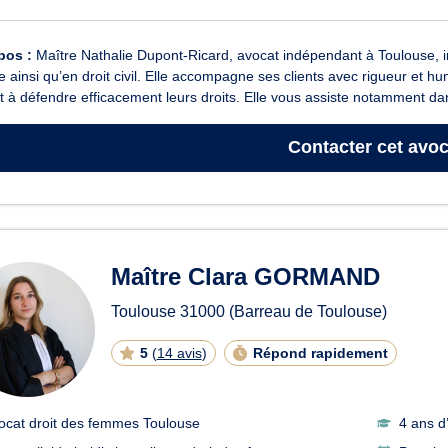
pos :
Maître Nathalie Dupont-Ricard, avocat indépendant à Toulouse, inte
e ainsi qu’en droit civil. Elle accompagne ses clients avec rigueur et h
nt à défendre efficacement leurs droits. Elle vous assiste notamment dan
Contacter
cet avoc
Maître Clara GORMAND
Toulouse
31000
(Barreau de Toulouse)
5
(
14 avis
)
Répond rapidement
ocat droit des femmes Toulouse
4 ans d