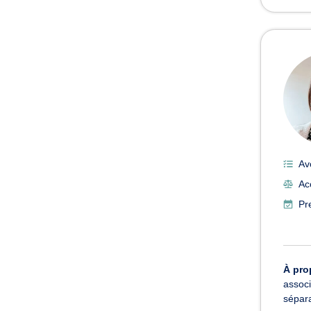
Av
Ac
Pr
À pro
associ
sépara