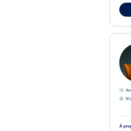
Av
N’a
À pro