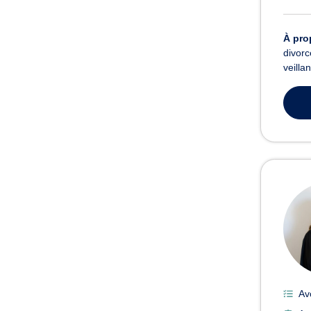
À pro
divorc
veilla
Av