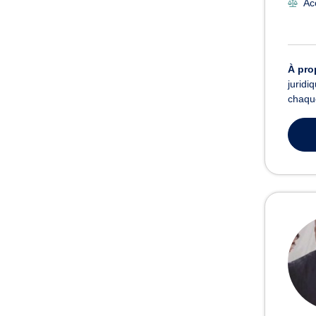
Ac
À pro
juridi
chaque