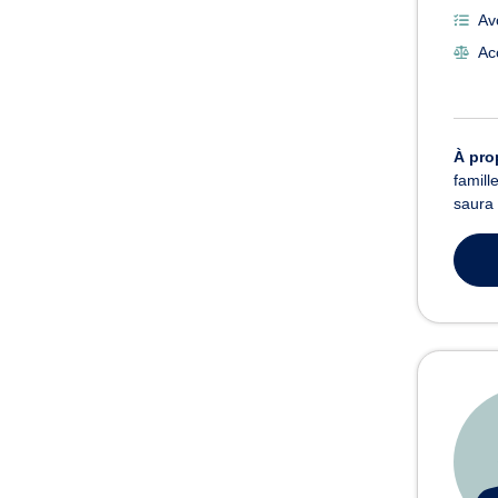
Av
Ac
À pro
famill
saura 