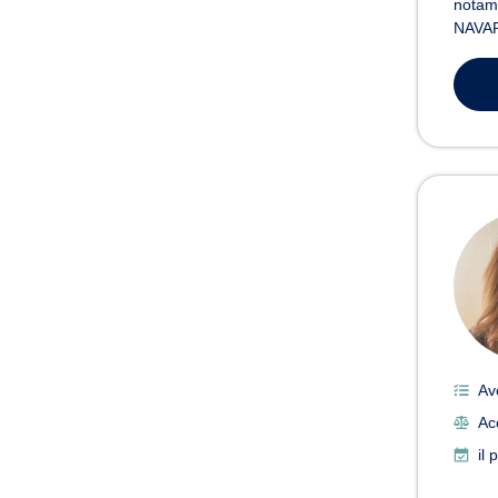
notamm
NAVAR
Av
Ac
il