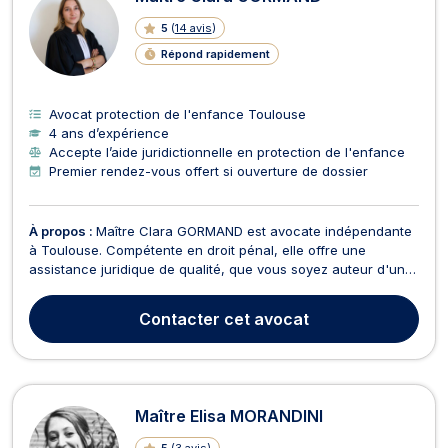
5
(
14 avis
)
Répond rapidement
Avocat protection de l'enfance Toulouse
4 ans d’expérience
Accepte l’aide juridictionnelle en protection de l'enfance
Premier rendez-vous offert si ouverture de dossier
À propos :
Maître Clara GORMAND est avocate indépendante
à Toulouse. Compétente en droit pénal, elle offre une
assistance juridique de qualité, que vous soyez auteur d'une
infraction ou victime. En droit pénal, Maître GORMAND vous
accompagne à chaque étape de la procédure, que ce soit
Contacter
cet avocat
durant la garde-à-vue lors d'une enquête prélimina...
Maître Elisa MORANDINI
5
(
3 avis
)