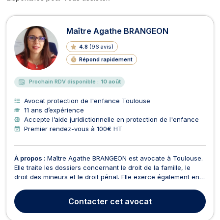
Avocats en protection de l'enfance
Maître Agathe BRANGEON
4.8
(
96 avis
)
Répond rapidement
Prochain RDV disponible :
10 août
Avocat protection de l'enfance Toulouse
11 ans d’expérience
Accepte l’aide juridictionnelle en protection de l'enfance
Premier rendez-vous à 100€ HT
À propos :
Maître Agathe BRANGEON est avocate à Toulouse.
Elle traite les dossiers concernant le droit de la famille, le
droit des mineurs et le droit pénal. Elle exerce également en
matière de droit des étrangers : refus de visa, OQTF,
regroupement familial, nationalité, demande de naturalisation,
Contacter
cet avocat
... N'hésitez pas à la contacter pou...