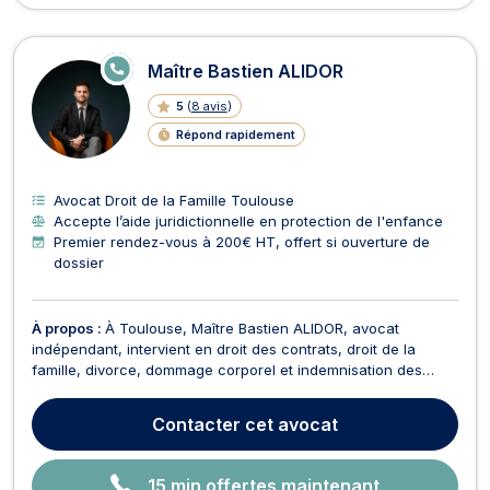
E
Maître Bastien ALIDOR
N
LI
5
(
8 avis
)
G
N
Répond rapidement
E
Avocat Droit de la Famille Toulouse
Accepte l’aide juridictionnelle en protection de l'enfance
Premier rendez-vous à 200€ HT, offert si ouverture de
dossier
À propos :
À Toulouse, Maître Bastien ALIDOR, avocat
indépendant, intervient en droit des contrats, droit de la
famille, divorce, dommage corporel et indemnisation des
victimes, droit pénal, droit de la santé, droit bancaire et
boursier et droit civil. Il est docteur en droit privé et sciences
Contacter
cet avocat
criminelles, titulaire d'un master 2 en d...
15 min offertes maintenant