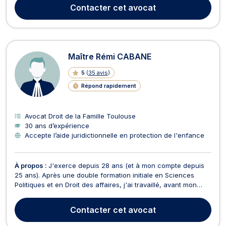
des questions de responsabilité civile, de vices cachés, de
Contacter
cet avocat
droit des biens, ou encore de droit...
Maître Rémi CABANE
5
(
35 avis
)
Répond rapidement
Avocat Droit de la Famille Toulouse
30 ans d’expérience
Accepte l’aide juridictionnelle en protection de l'enfance
À propos :
J'exerce depuis 28 ans (et à mon compte depuis
25 ans). Après une double formation initiale en Sciences
Politiques et en Droit des affaires, j'ai travaillé, avant mon
installation, comme avocat collaborateur dans un cabinet
généraliste. Lors de mon installation, j'ai choisi d'être
Contacter
cet avocat
généraliste, c'est à dire d'intervenir auss...