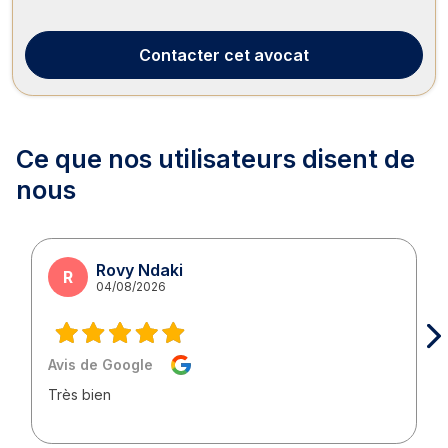
en droit du dommage corporel, en droit des étrangers et de la
nationalité, en droit de la famille, en droit pénal ainsi qu’en
droit du travail. Maître OUDDIZ-...
Contacter
cet avocat
Ce que nos utilisateurs
disent de
nous
Rovy Ndaki
R
04/08/2026
Avis de Google
Très bien