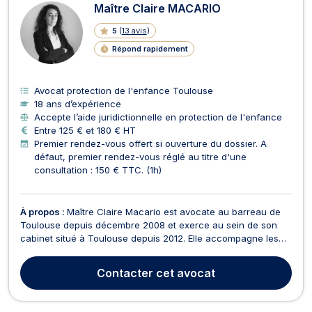
Maître Claire MACARIO
5
(
13 avis
)
Répond rapidement
Avocat protection de l'enfance Toulouse
18 ans d’expérience
Accepte l’aide juridictionnelle en protection de l'enfance
Entre 125 € et 180 € HT
Premier rendez-vous offert si ouverture du dossier. A
défaut, premier rendez-vous réglé au titre d'une
consultation : 150 € TTC. (1h)
À propos :
Maître Claire Macario est avocate au barreau de
Toulouse depuis décembre 2008 et exerce au sein de son
cabinet situé à Toulouse depuis 2012. Elle accompagne les
particuliers dans les moments les plus sensibles de leur vie
en privilégiant une approche humaine, rigoureuse et
Contacter
cet avocat
personnalisée. Son expérience de plus de 17 ans lui...