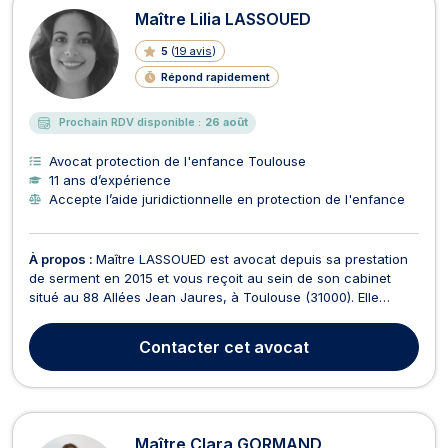
Maître Lilia LASSOUED
5
(
19 avis
)
Répond rapidement
Prochain RDV disponible :
26 août
Avocat protection de l'enfance Toulouse
11 ans d’expérience
Accepte l’aide juridictionnelle en protection de l'enfance
À propos :
Maître LASSOUED est avocat depuis sa prestation
de serment en 2015 et vous reçoit au sein de son cabinet
situé au 88 Allées Jean Jaures, à Toulouse (31000). Elle
exerce en droit de la famille pour des divorces amiables ou
contentieux, les modalités d'exercice de l'autorité parentale
Contacter
cet avocat
et droit de garde des enfants ou encore l...
Maître Clara GORMAND