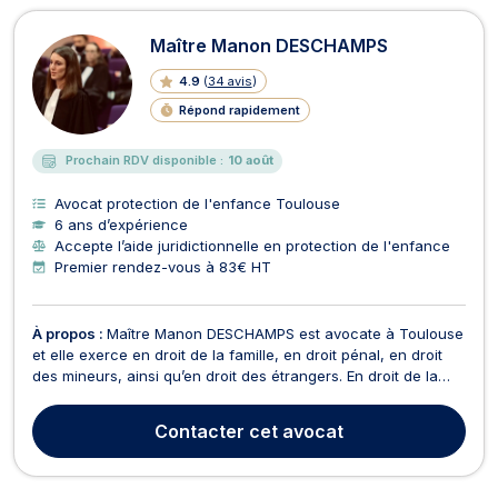
Maître Manon DESCHAMPS
4.9
(
34 avis
)
Répond rapidement
Prochain RDV disponible :
10 août
Avocat protection de l'enfance Toulouse
6 ans d’expérience
Accepte l’aide juridictionnelle en protection de l'enfance
Premier rendez-vous à 83€ HT
À propos :
Maître Manon DESCHAMPS est avocate à Toulouse
et elle exerce en droit de la famille, en droit pénal, en droit
des mineurs, ainsi qu’en droit des étrangers. En droit de la
famille, Maître DESCHAMPS vous conseille et assiste en
matière de : Divorce, qu'il s'agisse d'un divorce à l'amiable
Contacter
cet avocat
(divorce judiciaire ou divorce par co...