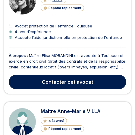
Répond rapidement
Avocat protection de l'enfance Toulouse
4 ans d’expérience
Accepte l’aide juridictionnelle en protection de l'enfance
À propos :
Maître Elisa MORANDINI est avocate à Toulouse et
exerce en droit civil (droit des contrats et de la responsabilité
civile, contentieux locatif (loyers impayés, expulsion, etc,),
conflits de voisinage, contentieux de propriété, recouvrement
de créances), en droit de la famille (séparation, divorce,
Contacter
cet avocat
pension alimentaire, résid...
Maître Anne-Marie VILLA
4
(
4 avis
)
Répond rapidement