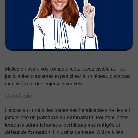
Vous êtes avocat et souhaitez développer une pratique
engagée ?
Rejoignez Justifit et développez votre
clientèle
Mettez en avant vos compétences, soyez visible par les
justiciables concernés et participez à un réseau d’avocats
mobilisés sur des enjeux essentiels.
Conclusion
L’accès aux droits des personnes handicapées ne devrait
jamais être un
parcours du combattant
. Pourtant, entre
lenteurs administratives
,
certificats mal rédigés
et
défaut de formation
, l’injustice demeure. Grâce à des