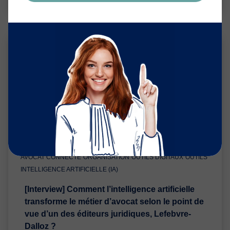
AVOCAT CONNECTÉ
ORGANISATION
OUTILS DIGITAUX
OUTILS
INTELLIGENCE ARTIFICIELLE (IA)
[Interview] Comment l’intelligence artificielle
transforme le métier d’avocat selon le point de
vue d’un des éditeurs juridiques, Lefebvre-
Dalloz ?