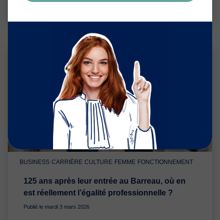
BUSINESS
CARRIÈRE
CULTURE
FEMME
FONCTIONNEMENT
125 ans après leur entrée au Barreau, où en
est réellement l’égalité professionnelle ?
Publié le mardi 3 mars 2026