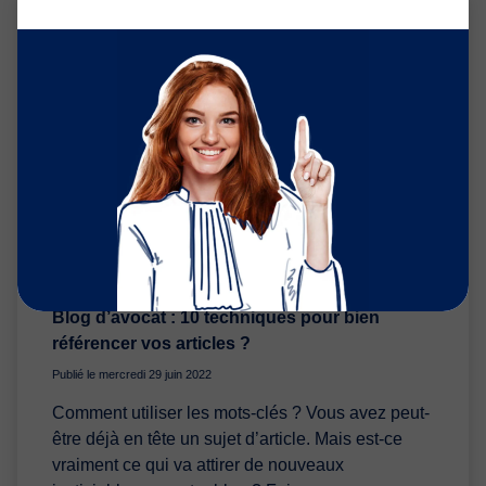
CRÉATION DE CONTENU
MARKETING
OUTILS DIGITAUX
SITE
INTERNET
Blog d’avocat : 10 techniques pour bien
référencer vos articles ?
Publié le mercredi 29 juin 2022
Comment utiliser les mots-clés ? Vous avez peut-
être déjà en tête un sujet d’article. Mais est-ce
vraiment ce qui va attirer de nouveaux