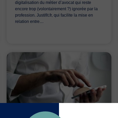
digitalisation du métier d’avocat qui reste
encore trop (volontairement ?) ignorée par la
profession. Justifit.fr, qui facilite la mise en
relation entre…
BUSINESS
FIDÉLISER SA CLIENTÈLE