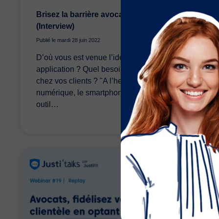
Brisez la barrière avocats-justiciables
(Interview)
Publié le mardi 28 juin 2022
D’où vous est venue l’idée de créer cette
application ? Quel besoin avez-vous identifié
chez vos clients ? "A l’heure de la révolution
numérique, le smartphone est devenu un
outil…