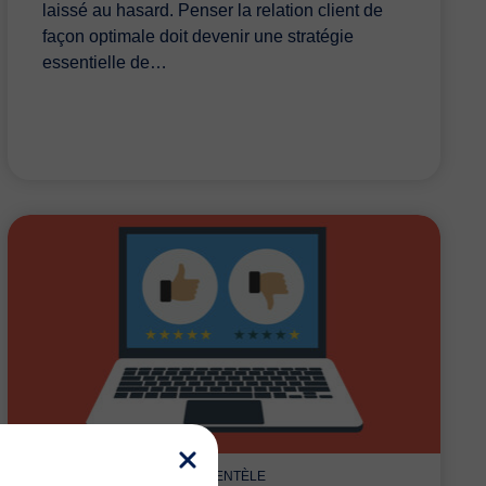
laissé au hasard. Penser la relation client de
façon optimale doit devenir une stratégie
essentielle de…
BUSINESS
FIDÉLISER SA CLIENTÈLE