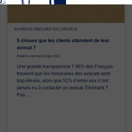
BUSINESS
FIDÉLISER SA CLIENTÈLE
5 choses que les clients attendent de leur
avocat ?
Publié le mercredi 22 juin 2022
Une grande transparence ? 96% des Français
trouvent que les honoraires des avocats sont
trop élevés, alors que 51% d’entre eux n’ont
jamais eu à contacter un avocat. Etonnant ?
Pas…