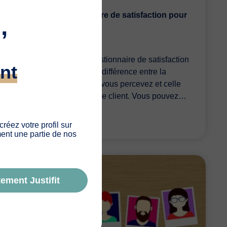
Créer un questionnaire de satisfaction pour
,
votre cabinet
Publié le jeudi 23 juin 2022
Pourquoi créer un questionnaire de satisfaction
nt
? Il existe parfois une différence entre la
qualité de service que vous percevez et celle
que peut percevoir votre client. Vous pouvez…
 créez votre profil sur
ement une partie de nos
ement Justifit