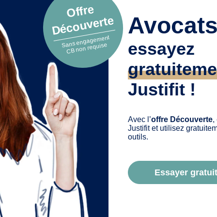
Offre
Créer un questionnaire de satisfaction pour
Avocats
Découverte
votre cabinet
Sans engagement
Publié le jeudi 23 juin 2022
essayez
CB non requise
A quels clients envoyer votre questionnaire ?
gratuiteme
Dans la deuxième partie de ce dossier, nous
vous expliquons : comment savoir à qui
Justifit !
envoyer votre questionnaire ; les différents
moyens d’envoyer le formulaire…
Avec l’
offre Découverte
,
Justifit et utilisez gratuit
outils.
Essayer gratuit