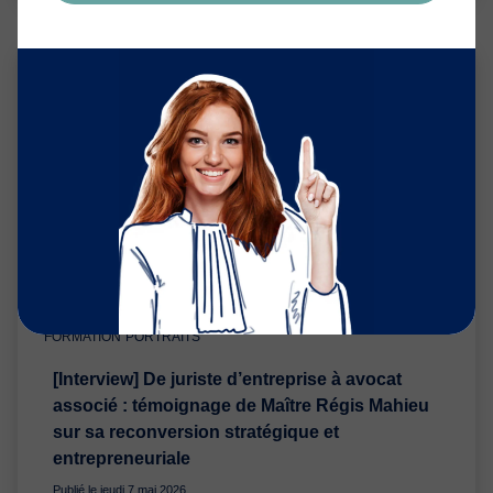
BIEN-ÊTRE
BUSINESS
CARRIÈRE
DÉVELOPPEMENT PERSO
FORMATION
PORTRAITS
[Interview] De juriste d’entreprise à avocat
associé : témoignage de Maître Régis Mahieu
sur sa reconversion stratégique et
entrepreneuriale
Publié le jeudi 7 mai 2026