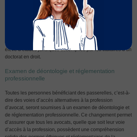
les docteurs en Droit
Le décret précise les conditions sous lesquelles les
docteurs en droit peuvent être dispensés de l’examen
d’entrée au Centre Régional de Formation Professionnelle
des Avocats (CRFPA). Cette mesure reconnaît le niveau
élevé d’études juridiques accomplies par les titulaires d’un
doctorat en droit.
Examen de déontologie et réglementation
professionnelle
Toutes les personnes bénéficiant des passerelles, c’est-à-
dire des voies d’accès alternatives à la profession
d’avocat, seront soumises à un examen de déontologie et
de réglementation professionnelle. Ce changement permet
d’assurer que tous les avocats, quelle que soit leur voie
d’accès à la profession, possèdent une compréhension
solide des normes éthiques et réglementaires de la