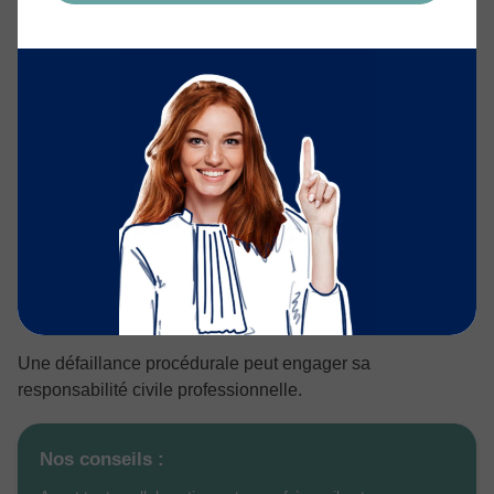
La responsabilité de l’avocat
postulant
L’avocat postulant engage sa responsabilité
professionnelle dans l’exécution des actes procéduraux.
Sa mission implique notamment :
le respect des délais ;
la régularité des transmissions ;
la conformité des actes ;
le suivi du calendrier judiciaire.
Une défaillance procédurale peut engager sa
responsabilité civile professionnelle.
Nos conseils :