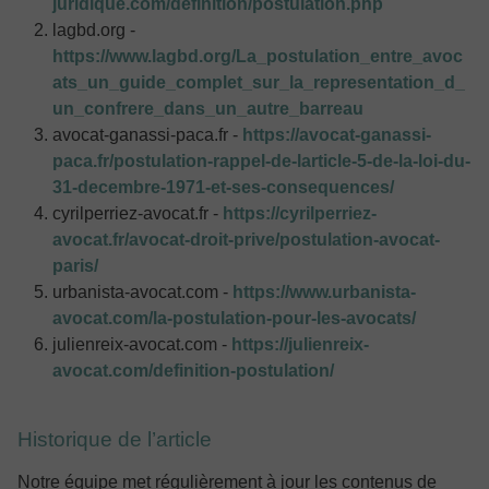
juridique.com/definition/postulation.php
lagbd.org -
https://www.lagbd.org/La_postulation_entre_avoc
ats_un_guide_complet_sur_la_representation_d_
un_confrere_dans_un_autre_barreau
avocat-ganassi-paca.fr -
https://avocat-ganassi-
paca.fr/postulation-rappel-de-larticle-5-de-la-loi-du-
31-decembre-1971-et-ses-consequences/
cyrilperriez-avocat.fr -
https://cyrilperriez-
avocat.fr/avocat-droit-prive/postulation-avocat-
paris/
urbanista-avocat.com -
https://www.urbanista-
avocat.com/la-postulation-pour-les-avocats/
julienreix-avocat.com -
https://julienreix-
avocat.com/definition-postulation/
Historique de l’article
Notre équipe met régulièrement à jour les contenus de