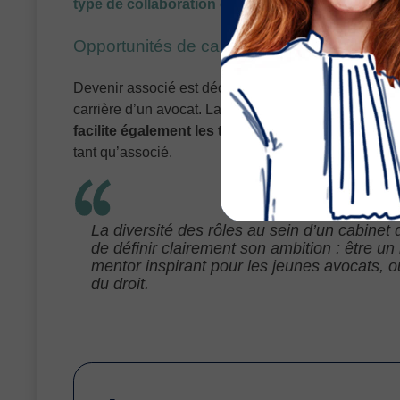
type de collaboration entre confrères.
Opportunités de carrière
Devenir associé est décrit comme une étape qui ou
carrière d’un avocat. La première association n’es
facilite également les transitions futures
. Cette p
tant qu’associé.
La diversité des rôles au sein d’un cabinet
de définir clairement son ambition : être u
mentor inspirant pour les jeunes avocats, 
du droit.