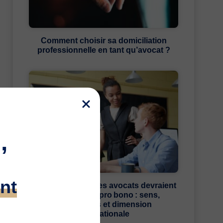
Comment choisir sa domiciliation
professionnelle en tant qu’avocat ?
,
nt
Pourquoi les jeunes avocats devraient
s’engager en pro bono : sens,
générations et dimension
internationale