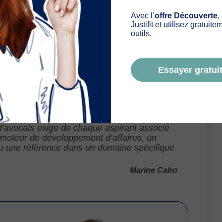
Avec l’
offre Découverte
,
Justifit et utilisez gratuit
outils.
vre la porte à des changements importants dans la
t pas seulement
un accomplissement en soi mais
Essayer gratuit
hase simplifie le passage d’un cabinet à un autre en
 d’avocats exige de chaque aspirant associé
n moteur de développement d’affaires, un
ou une référence dans un domaine spécifique
Marine Cahn