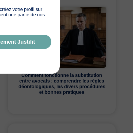
 créez votre profil sur
ement une partie de nos
ement Justifit
Comment fonctionne la substitution
entre avocats : comprendre les règles
déontologiques, les divers procédures
et bonnes pratiques