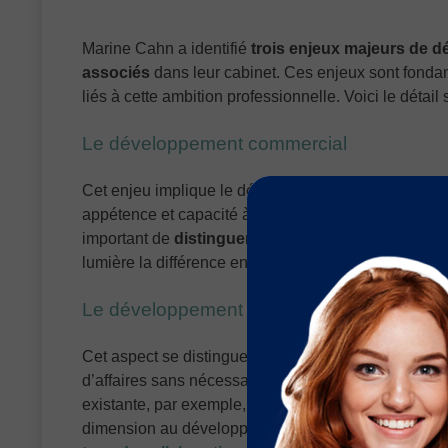
Marine Cahn a identifié
trois enjeux majeurs de d
associés
dans leur cabinet. Ces enjeux sont fonda
liés à cette ambition professionnelle. Voici le détail
Le développement commercial
Cet enjeu implique le développement de nouvelles cli
appétence et capacité à développer de nouveaux march
important de
distinguer l’envie de développer et l
lumière la différence entre appétence et compétenc
Le développement du chiffre d’affaires
Cet aspect se distingue du développement commercia
d’affaires sans nécessairement élargir la clientèle. C
existante, par exemple, par le biais
de la sous-trai
dimension au développement des affaires.
La platef