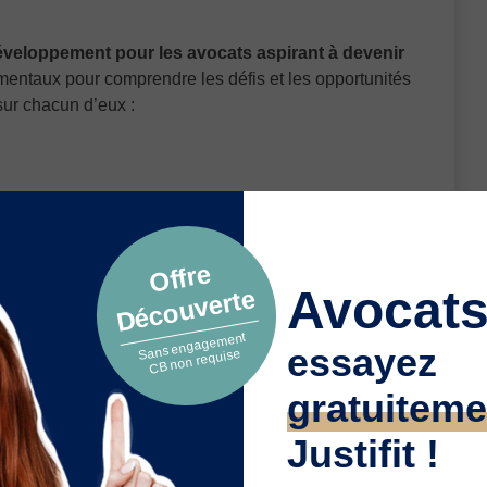
éveloppement pour les avocats aspirant à devenir
mentaux pour comprendre les défis et les opportunités
 sur chacun d’eux :
entèles. Il s’agit de s’interroger sur sa propre
és et à attirer de nouveaux clients. Ici, il est
a compétence réelle pour le faire
, mettant en
Offre
e.
Avocats
Découverte
Sans engagement
essayez
CB non requise
l par son focus sur l’augmentation du chiffre
gratuiteme
ela peut être réalisé en optimisant la clientèle
tance
et de la co-traitance, offrant ainsi une nouvelle
Justifit !
orme Justifit est listée parmi les outils facilitant ce