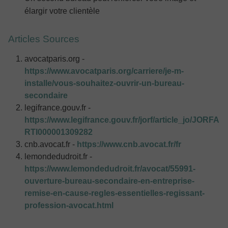
élargir votre clientèle
Articles Sources
avocatparis.org -
https://www.avocatparis.org/carriere/je-m-
installe/vous-souhaitez-ouvrir-un-bureau-
secondaire
legifrance.gouv.fr -
https://www.legifrance.gouv.fr/jorf/article_jo/JORFA
RTI000001309282
cnb.avocat.fr -
https://www.cnb.avocat.fr/fr
lemondedudroit.fr -
https://www.lemondedudroit.fr/avocat/55991-
ouverture-bureau-secondaire-en-entreprise-
remise-en-cause-regles-essentielles-regissant-
profession-avocat.html