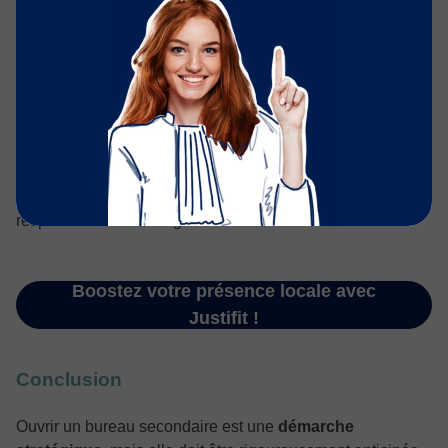
recherches Google
Bénéficier d’un
référencement renforcé
sur chaque
adresse
Être
contacté par des clients proches de vos
implantations secondaires
Optimiser votre visibilité
sans effort
Un seul outil
pour gérer vos deux zones d’activité, tout en
respectant la déontologie.
Boostez votre présence locale avec
Justifit !
Conclusion
Ouvrir un bureau secondaire est une
démarche