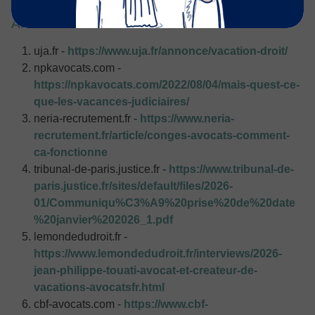
Articles Sources
uja.fr -
https://www.uja.fr/annonce/vacation-droit/
npkavocats.com -
https://npkavocats.com/2022/08/04/mais-quest-ce-
que-les-vacances-judiciaires/
neria-recrutement.fr -
https://www.neria-
recrutement.fr/article/conges-avocats-comment-
ca-fonctionne
tribunal-de-paris.justice.fr -
https://www.tribunal-de-
paris.justice.fr/sites/default/files/2026-
01/Communiqu%C3%A9%20prise%20de%20date
%20janvier%202026_1.pdf
lemondedudroit.fr -
https://www.lemondedudroit.fr/interviews/2026-
jean-philippe-touati-avocat-et-createur-de-
vacations-avocatsfr.html
cbf-avocats.com -
https://www.cbf-