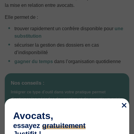
la mise en relation entre avocats.
Elle permet de :
trouver rapidement un confrère disponible pour
une
substitution
sécuriser la gestion des dossiers en cas
d’indisponibilité
gagner du temps
dans l’organisation quotidienne
Nos conseils :
Intégrer ce type d’outil dans votre pratique permet
d’anticiper les périodes de vacation et de garantir un suivi
client optimal.
Avocats,
👉
Besoin d’un confrère pour vous remplacer ?
essayez
gratuitement
Découvrez
Justifit Confrères
et trouvez rapidement un
Justifit !