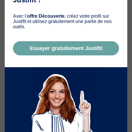
avocat disponible pour assurer la continuité de vos
dossiers.
Avec l’
offre Découverte
, créez votre profil sur
Justifit et utilisez gratuitement une partie de nos
Conclusion
outils.
La vacation des avocats est un élément clé du
fonctionnement de la justice. Bien comprise, elle permet
Essayer gratuitement Justifit
d’optimiser son activité tout en participant au service
public.
Points clés :
La vacation est une mission ponctuelle encadrée
Elle ne correspond pas aux vacances judiciaires
Elle implique une disponibilité immédiate
Elle est souvent liée à l’aide juridictionnelle
Elle peut être stratégique pour développer son
expérience