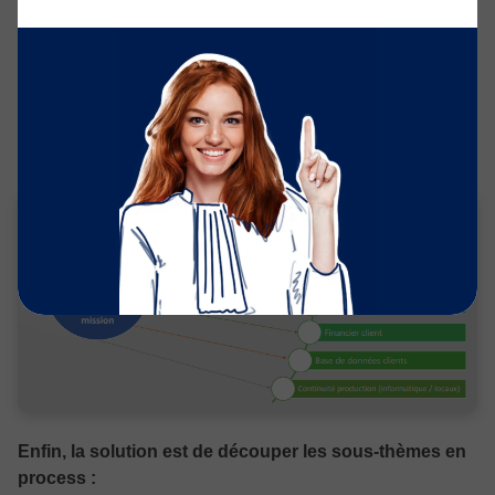
Qualité service client
La bonne information pour bien décider
Amélioration engagement
Ensuite, coupez à nouveau chaque thème en sous-
thèmes :
Enfin, la solution est de découper les sous-thèmes en
process :