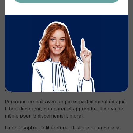
Cette tension ne remet pas en cause la nécessité du
droit. Elle rappelle simplement que la réflexion éthique
conserve toute sa place dans l’exercice des
professions juridiques.
La conscience se forme-t-elle ?
Pour Thibaud Brière, la conscience n’est pas une
donnée fixe. Elle se construit.
Il reprend ici une analogie développée par
le
philosophe Rémi Brague
: «
La conscience est comme
le goût.
»
Personne ne naît avec un palais parfaitement éduqué.
Il faut découvrir, comparer et apprendre. Il en va de
même pour le discernement moral.
La philosophie, la littérature, l’histoire ou encore la