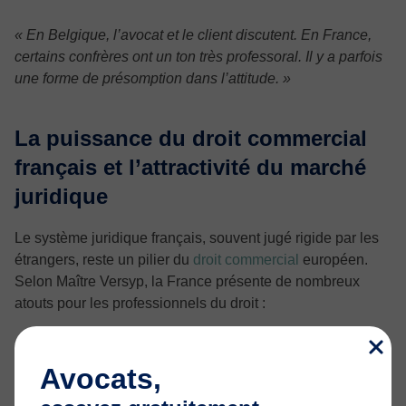
« En Belgique, l’avocat et le client discutent. En France,
certains confrères ont un ton très professoral. Il y a parfois
une forme de présomption dans l’attitude. »
La puissance du droit commercial
français et l’attractivité du marché
juridique
Le système juridique français, souvent jugé rigide par les
étrangers, reste un pilier du
droit commercial
européen.
Selon Maître Versyp, la France présente de nombreux
atouts pour les professionnels du droit :
Un droit codifié et structuré, garant de sécurité
juridique
Avocats,
Des juridictions spécialisées efficaces, comme le