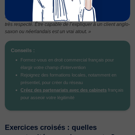
Elle est centrale pour les entreprises européennes. »
« Le droit commercial français est très codifié, mais aussi
très respecté. Être capable de l’expliquer à un client anglo-
saxon ou néerlandais est un vrai atout. »
Conseils :
Formez-vous en droit commercial français pour
élargir votre champ d’intervention
Rejoignez des formations locales, notamment en
présentiel, pour créer du réseau
Créez des partenariats avec des cabinets
français
pour asseoir votre légitimité
Exercices croisés : quelles