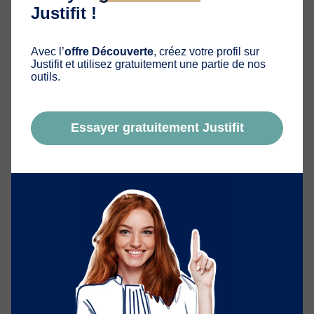
Justifit !
TÉLÉCHARGER GRATUITEMENT
Avec l’
offre Découverte
, créez votre profil sur
Justifit et utilisez gratuitement une partie de nos
LE LIVRE BLANC :
outils.
« Le Guide de LinkedIn pour les avocats »
Essayer gratuitement Justifit
TÉLÉCHARGER