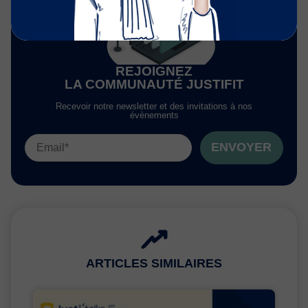
REJOIGNEZ
LA COMMUNAUTÉ JUSTIFIT
Recevoir notre newsletter et des invitations à nos
évènements
ENVOYER
ARTICLES SIMILAIRES