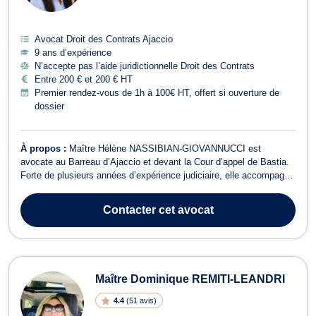
Avocat Droit des Contrats Ajaccio
9 ans d’expérience
N’accepte pas l’aide juridictionnelle Droit des Contrats
Entre 200 € et 200 € HT
Premier rendez-vous de 1h à 100€ HT, offert si ouverture de
dossier
À propos :
Maître Hélène NASSIBIAN-GIOVANNUCCI est
avocate au Barreau d’Ajaccio et devant la Cour d’appel de Bastia.
Forte de plusieurs années d’expérience judiciaire, elle accompagne
tant les particuliers que les professionnels dans la défense de leurs
intérêts, en conseil comme en contentieux. Avocate généraliste,
Contacter
cet avocat
Maître NASSIBIAN-G...
Maître Dominique REMITI-LEANDRI
4.4
(
51 avis
)