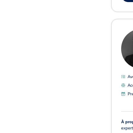
Av
Ac
Pr
À pro
expert