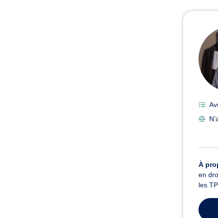
Avoc
Av
N’a
À pro
en dro
les TP