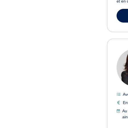
et en 
Av
En
Au 
ain