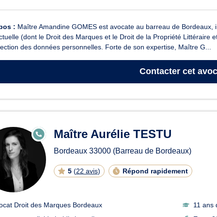
pos :
Maître Amandine GOMES est avocate au barreau de Bordeaux, int
ectuelle (dont le Droit des Marques et le Droit de la Propriété Littéraire 
tection des données personnelles. Forte de son expertise, Maître G...
Contacter
cet avoc
Maître Aurélie TESTU
E
N
LI
Bordeaux
33000
(Barreau de Bordeaux)
G
N
E
5
(
22 avis
)
Répond rapidement
ocat Droit des Marques Bordeaux
11 ans 