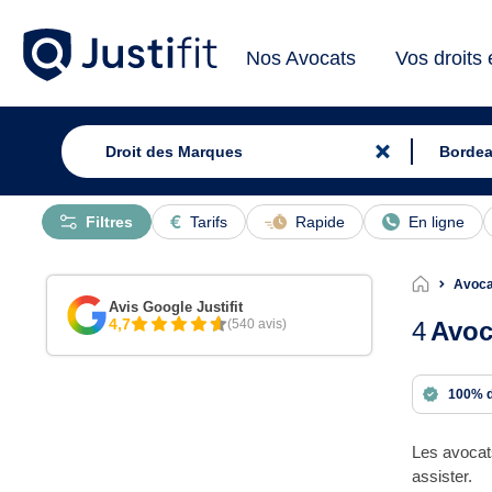
Nos Avocats
Vos droits
Filtres
Tarifs
Rapide
En ligne
Avoca
Avis Google Justifit
4,7
(540 avis)
4
Avoc
100% 
Les avocat
assister.