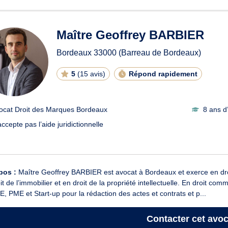
ats en Droit des Marques à 
Maître Geoffrey BARBIER
Bordeaux
33000
(Barreau de Bordeaux)
5
(
15 avis
)
Répond rapidement
ocat Droit des Marques Bordeaux
8 ans d
ccepte pas l’aide juridictionnelle
pos :
Maître Geoffrey BARBIER est avocat à Bordeaux et exerce en droi
it de l’immobilier et en droit de la propriété intellectuelle. En droit comm
E, PME et Start-up pour la rédaction des actes et contrats et p...
Contacter
cet avoc