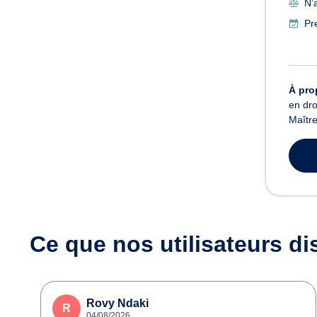
N’a
Pr
À pro
en dro
Maître
Ce que nos utilisateurs
di
Rovy Ndaki
R
04/08/2026