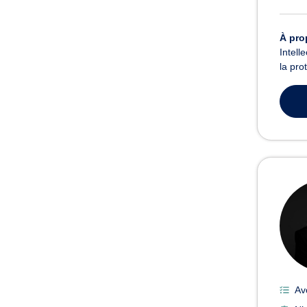
À pro
Intell
la pro
Av