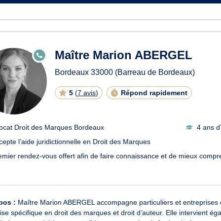
Maître Marion ABERGEL
E
N
LI
Bordeaux
33000
(Barreau de Bordeaux)
G
N
E
5
(
7 avis
)
Répond rapidement
ocat Droit des Marques Bordeaux
4 ans d
cepte l’aide juridictionnelle en Droit des Marques
emier rendez-vous offert afin de faire connaissance et de mieux compr
pos :
Maître Marion ABERGEL accompagne particuliers et entreprises en 
ise spécifique en droit des marques et droit d’auteur. Elle intervient 