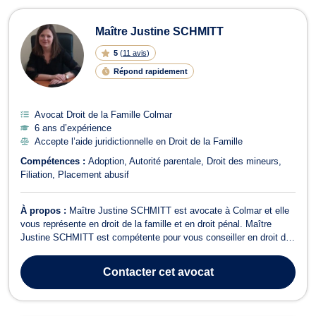
Maître Justine SCHMITT
5
(
11 avis
)
Répond rapidement
Avocat Droit de la Famille Colmar
6 ans d’expérience
Accepte l’aide juridictionnelle en Droit de la Famille
Compétences :
Adoption
Autorité parentale
Droit des mineurs
Filiation
Placement abusif
À propos :
Maître Justine SCHMITT est avocate à Colmar et elle
vous représente en droit de la famille et en droit pénal. Maître
Justine SCHMITT est compétente pour vous conseiller en droit de
la famille pour les dossiers relatifs au divorce et à la séparation.
Elle prend également en charge les problématiques afférentes à
Contacter
cet avocat
l’adoption, ...