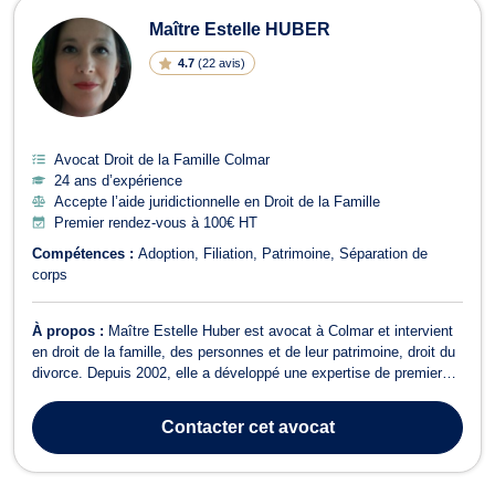
Maître Estelle HUBER
4.7
(
22 avis
)
Avocat Droit de la Famille Colmar
24 ans d’expérience
Accepte l’aide juridictionnelle en Droit de la Famille
Premier rendez-vous à 100€ HT
Compétences :
Adoption
Filiation
Patrimoine
Séparation de
corps
À propos :
Maître Estelle Huber est avocat à Colmar et intervient
en droit de la famille, des personnes et de leur patrimoine, droit du
divorce. Depuis 2002, elle a développé une expertise de premier
rang en droit de la famille et traite les dossiers afférents au divorce
amiables ou contentieux, à la séparation, au PACS, à la résidenc...
Contacter
cet avocat