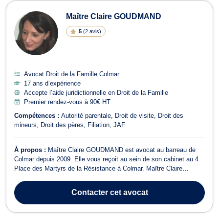
Avocats en Droit de la Famille à Col
Maître Claire GOUDMAND
5
(
2 avis
)
Avocat Droit de la Famille Colmar
17 ans d’expérience
Accepte l’aide juridictionnelle en Droit de la Famille
Premier rendez-vous à 90€ HT
Compétences :
Autorité parentale
Droit de visite
Droit des
mineurs
Droit des pères
Filiation
JAF
À propos :
Maître Claire GOUDMAND est avocat au barreau de
Colmar depuis 2009. Elle vous reçoit au sein de son cabinet au 4
Place des Martyrs de la Résistance à Colmar. Maître Claire
GOUDMAND assure votre défense en droit pénal devant les
juridictions pénales (tribunal de Police, tribunal Correctionnel, cour
Contacter
cet avocat
d'Assises). Elle vous prop...