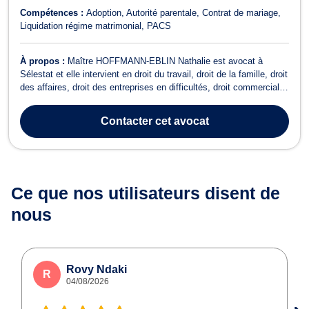
Compétences :
Adoption
Autorité parentale
Contrat de mariage
Liquidation régime matrimonial
PACS
À propos :
Maître HOFFMANN-EBLIN Nathalie est avocat à
Sélestat et elle intervient en droit du travail, droit de la famille, droit
des affaires, droit des entreprises en difficultés, droit commercial
et en droit de la distribution. En droit du travail, elle vous
représente devant le Conseil de Prud’hommes, notamment pour
Contacter
cet avocat
des questions...
Ce que nos utilisateurs
disent de
nous
Rovy Ndaki
R
04/08/2026