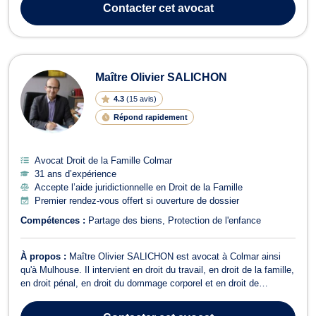
proximité de la Cour d'Appel. Maître WOLFANGEL a une activité
Contacter
cet avocat
généraliste et trait...
Maître Olivier SALICHON
4.3
(
15 avis
)
Répond rapidement
Avocat Droit de la Famille Colmar
31 ans d’expérience
Accepte l’aide juridictionnelle en Droit de la Famille
Premier rendez-vous offert si ouverture de dossier
Compétences :
Partage des biens
Protection de l'enfance
À propos :
Maître Olivier SALICHON est avocat à Colmar ainsi
qu'à Mulhouse. Il intervient en droit du travail, en droit de la famille,
en droit pénal, en droit du dommage corporel et en droit de
l’immobilier. En droit du travail, il vous conseille dans la rédaction
des contrats de travail et à l'occasion des procédures de rupture