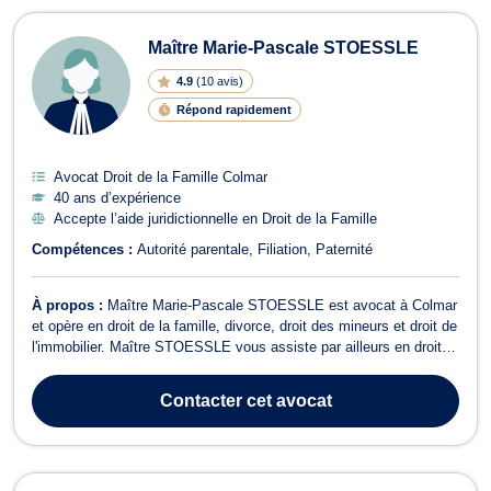
Maître Marie-Pascale STOESSLE
4.9
(
10 avis
)
Répond rapidement
Avocat Droit de la Famille Colmar
40 ans d’expérience
Accepte l’aide juridictionnelle en Droit de la Famille
Compétences :
Autorité parentale
Filiation
Paternité
À propos :
Maître Marie-Pascale STOESSLE est avocat à Colmar
et opère en droit de la famille, divorce, droit des mineurs et droit de
l'immobilier. Maître STOESSLE vous assiste par ailleurs en droit
de la famille pour des divorces amiables ou contentieux, des
partages de successions entre ayants droit, la constitution ou la
Contacter
cet avocat
rupture d'u...