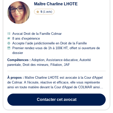
Maître Charline LHOTE
5
(
1 avis
)
Avocat Droit de la Famille Colmar
8 ans d’expérience
Accepte l’aide juridictionnelle en Droit de la Famille
Premier rendez-vous de 1h à 100€ HT, offert si ouverture de
dossier
Compétences :
Adoption
Assistance éducative
Autorité
parentale
Droit des mineurs
Filiation
JAF
À propos :
Maître Charline LHOTE est avocate à la Cour d'Appel
de Colmar. A l'écoute, réactive et efficace, elle vous représente
ainsi en toute matière devant la Cour d'Appel de COLMAR ainsi
que devant le Tribunal Judiciaire. Maître Charline LHOTE vous
conseille en droit de la famille et des personnes sur les dossiers
Contacter
cet avocat
concernant l'ado...