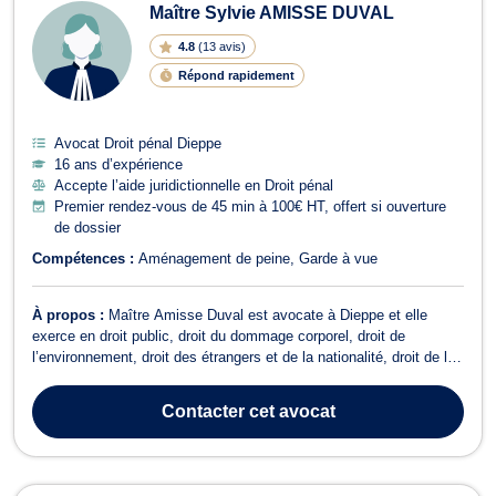
Maître Sylvie AMISSE DUVAL
4.8
(
13 avis
)
Répond rapidement
Avocat Droit pénal Dieppe
16 ans d’expérience
Accepte l’aide juridictionnelle en Droit pénal
Premier rendez-vous de 45 min à 100€ HT, offert si ouverture
de dossier
Compétences :
Aménagement de peine
Garde à vue
À propos :
Maître Amisse Duval est avocate à Dieppe et elle
exerce en droit public, droit du dommage corporel, droit de
l’environnement, droit des étrangers et de la nationalité, droit de la
famille ainsi qu’en droit pénal. Maître Amisse Duval intervient en
droit public, traite des litiges relevant du droit administratif, de la
Contacter
cet avocat
défens...