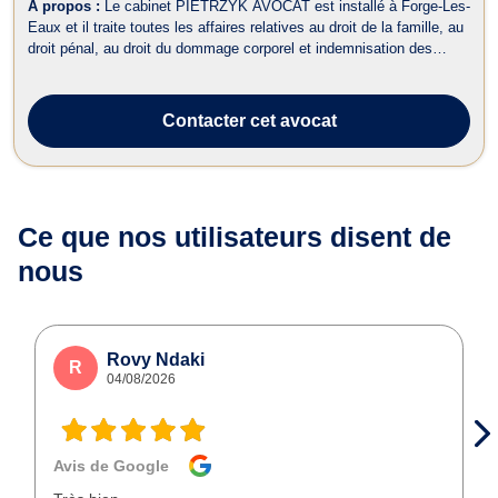
À propos :
Le cabinet PIETRZYK AVOCAT est installé à Forge-Les-
Eaux et il traite toutes les affaires relatives au droit de la famille, au
droit pénal, au droit du dommage corporel et indemnisation des
victimes ainsi qu’au droit du travail. Pour ce qui est du droit de la
famille, le cabinet PIETRZYK AVOCAT prend en charge toutes les
qu...
Contacter
cet avocat
Ce que nos utilisateurs
disent de
nous
Rovy Ndaki
R
04/08/2026
Avis de Google