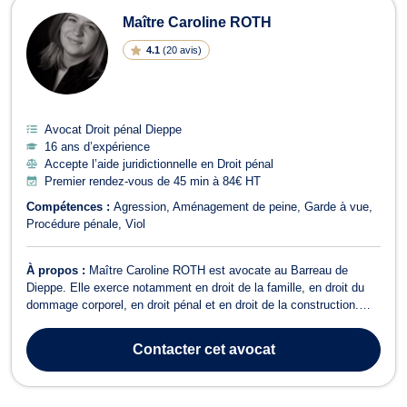
Maître Caroline ROTH
4.1
(
20 avis
)
Avocat Droit pénal Dieppe
16 ans d’expérience
Accepte l’aide juridictionnelle en Droit pénal
Premier rendez-vous de 45 min à 84€ HT
Compétences :
Agression
Aménagement de peine
Garde à vue
Procédure pénale
Viol
À propos :
Maître Caroline ROTH est avocate au Barreau de
Dieppe. Elle exerce notamment en droit de la famille, en droit du
dommage corporel, en droit pénal et en droit de la construction.
Maître Caroline ROTH vous conseille en droit de la famille et
intervient dans toute procédure liée au divorce à l’amiable ou pour
Contacter
cet avocat
faute, à la filia...