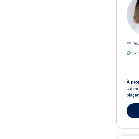
Av
N’a
À pro
cabine
plaçan