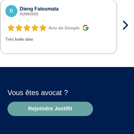
Dieng Fatoumata
D
01/08/2026
Avis de Google
Très belle idée
T
d
Vous êtes avocat ?
Rejoindre Justifit