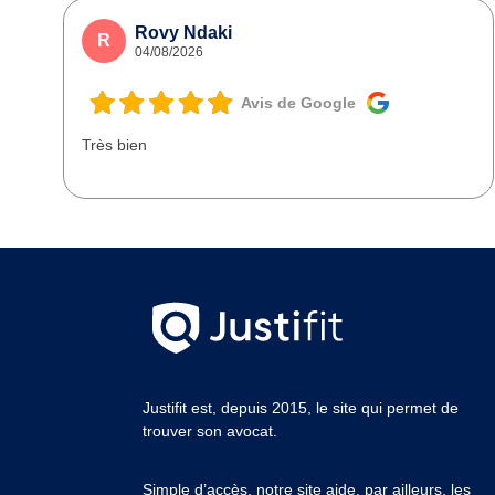
Rovy Ndaki
R
04/08/2026
Avis de Google
Très bien
Justifit est, depuis 2015, le site qui permet de
trouver son avocat.
Simple d’accès, notre site aide, par ailleurs, les