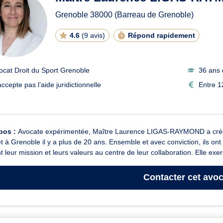
Grenoble
38000
(Barreau de Grenoble)
4.6
(
9 avis
)
Répond rapidement
ocat Droit du Sport Grenoble
36 ans 
ccepte pas l’aide juridictionnelle
Entre 1
pos :
Avocate expérimentée, Maître Laurence LIGAS-RAYMOND a créé
t à Grenoble il y a plus de 20 ans. Ensemble et avec conviction, ils ont 
t leur mission et leurs valeurs au centre de leur collaboration. Elle exe
Contacter
cet avoc