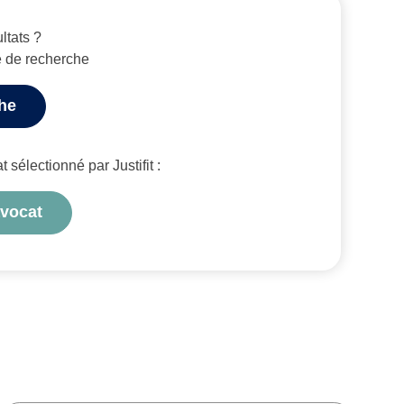
ltats ?
e de recherche
che
sélectionné par Justifit :
avocat