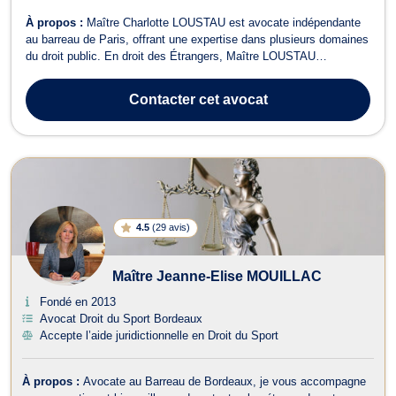
À propos :
Maître Charlotte LOUSTAU est avocate indépendante
au barreau de Paris, offrant une expertise dans plusieurs domaines
du droit public. En droit des Étrangers, Maître LOUSTAU
accompagne ses clients dans des démarches auprès de la
préfecture telles que les demandes de titre de séjour, ainsi que les
Contacter
cet avocat
procédures de regroupement f...
4.5
(
29 avis
)
Maître Jeanne-Elise MOUILLAC
Fondé en 2013
Avocat Droit du Sport Bordeaux
Accepte l’aide juridictionnelle en Droit du Sport
À propos :
Avocate au Barreau de Bordeaux, je vous accompagne