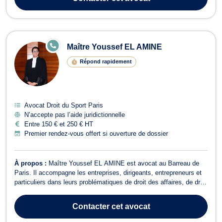
profe...
E
Maître Youssef EL AMINE
N
LI
Répond rapidement
G
N
E
Avocat Droit du Sport Paris
N’accepte pas l’aide juridictionnelle
Entre 150 € et 250 € HT
Premier rendez-vous offert si ouverture de dossier
À propos :
Maître Youssef EL AMINE est avocat au Barreau de
Paris. Il accompagne les entreprises, dirigeants, entrepreneurs et
particuliers dans leurs problématiques de droit des affaires, de droit
commercial, de droit des contrats et de contentieux civil et
commercial. Il intervient également auprès des acteurs du secteur
Contacter
cet avocat
sportif en ...