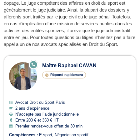
dopage. Le juge compétent des affaires en droit du sport est
généralement le juge judiciaire. Ainsi, la plupart des dossiers y
afférents sont traités par le juge civil ou le juge pénal. Toutefois,
en cas d’implication d’une mission de services publics dans les
activités des entités sportives, il arrive que le juge administratif
entre en jeu. Pour toutes questions ou litiges n’hésitez pas a faire
appel a un de nos avocats spécialisés en Droit du Sport.
Avocats en Droit du Sport
E
Maître Raphael CAVAN
N
LI
Répond rapidement
G
N
E
Avocat Droit du Sport Paris
2 ans d’expérience
N’accepte pas l’aide juridictionnelle
Entre 200 € et 350 € HT
Premier rendez-vous offert de 30 min
Compétences :
E-sport
Négociation sportif