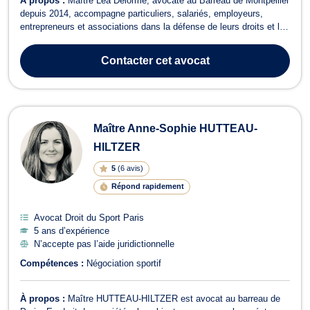
À propos :
Maître Léa Delorme, avocate au Barreau de Montpellier
depuis 2014, accompagne particuliers, salariés, employeurs,
entrepreneurs et associations dans la défense de leurs droits et la
sécurisation de leurs projets. Forte de plus de 12 années
d'expérience, elle intervient principalement en droit du travail, droit
Contacter
cet avocat
commercial, d...
Maître Anne-Sophie HUTTEAU-
HILTZER
5
(
6 avis
)
Répond rapidement
Avocat Droit du Sport Paris
5 ans d’expérience
N’accepte pas l’aide juridictionnelle
Compétences :
Négociation sportif
À propos :
Maître HUTTEAU-HILTZER est avocat au barreau de