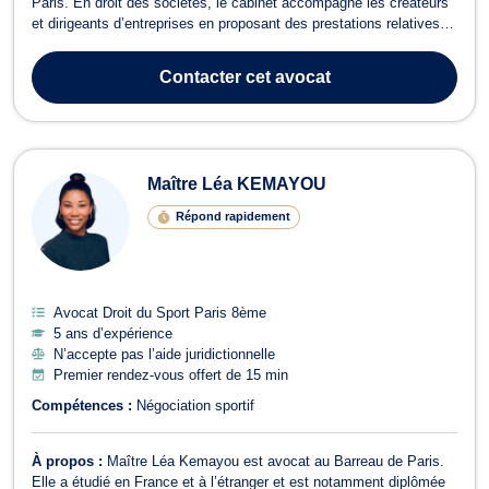
Paris. En droit des sociétés, le cabinet accompagne les créateurs
et dirigeants d’entreprises en proposant des prestations relatives à
la création de sociétés, de relations entre associés et de
gouvernance. En droit commercial et des affaires Maître
Contacter
cet avocat
HUTTEAU-HILTZER assiste ses...
Maître Léa KEMAYOU
Répond rapidement
Avocat Droit du Sport Paris 8ème
5 ans d’expérience
N’accepte pas l’aide juridictionnelle
Premier rendez-vous offert de 15 min
Compétences :
Négociation sportif
À propos :
Maître Léa Kemayou est avocat au Barreau de Paris.
Elle a étudié en France et à l’étranger et est notamment diplômée