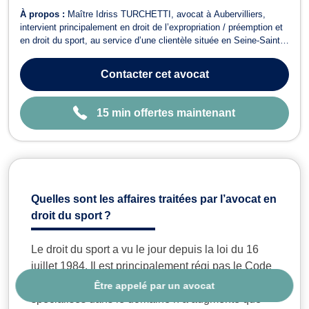
À propos :
Maître Idriss TURCHETTI, avocat à Aubervilliers,
intervient principalement en droit de l’expropriation / préemption et
en droit du sport, au service d’une clientèle située en Seine-Saint-
Denis, en Île-de-France et sur l’ensemble du territoire national.En
droit de l’expropriation, Maître Idriss TURCHETTI accompagne
Contacter
cet avocat
exclusive...
15 min offertes maintenant
Quelles sont les affaires traitées par l’avocat en
droit du sport
?
Le droit du sport a vu le jour depuis la loi du 16
juillet 1984. Il est principalement régi pas le Code
du sport. Cependant, le nombre d’avocats
Être appelé par un avocat
spécialisés dans le domaine n’a augmenté que