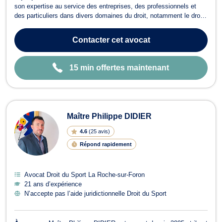
son expertise au service des entreprises, des professionnels et
des particuliers dans divers domaines du droit, notamment le droit
des sociétés, le droit des contrats, le droit des affaires, le droit
commercial et le droit du sport. Grâce à une expérience riche et un
Contacter
cet avocat
accom...
15 min offertes maintenant
Maître Philippe DIDIER
4.6
(
25 avis
)
Répond rapidement
Avocat Droit du Sport La Roche-sur-Foron
21 ans d’expérience
N’accepte pas l’aide juridictionnelle Droit du Sport