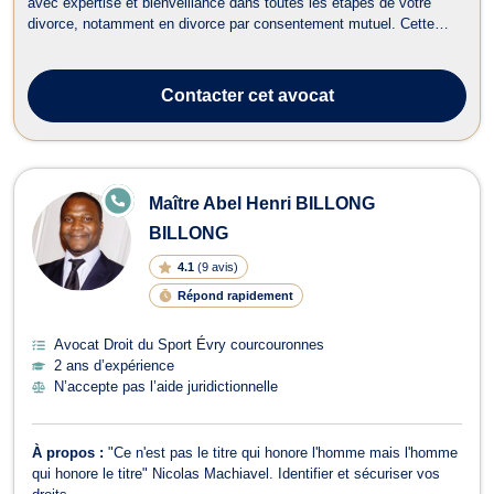
avec expertise et bienveillance dans toutes les étapes de votre
divorce, notamment en divorce par consentement mutuel. Cette
procédure rapide et apaisée permet aux époux de se séparer sans
passer par le tribunal, à condition de s’accorder sur les
conséquences de la rupture....
Contacter
cet avocat
E
Maître Abel Henri BILLONG
N
LI
BILLONG
G
N
4.1
(
9 avis
)
E
Répond rapidement
Avocat Droit du Sport Évry courcouronnes
2 ans d’expérience
N’accepte pas l’aide juridictionnelle
À propos :
"Ce n'est pas le titre qui honore l'homme mais l'homme
qui honore le titre" Nicolas Machiavel. Identifier et sécuriser vos