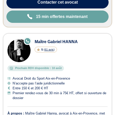
lors de ...
Contacter
cet avocat
15 min offertes maintenant
E
Maître Gabriel HANNA
N
LI
5
(
61 avis
)
G
N
E
Prochain RDV disponible :
10 août
Avocat Droit du Sport Aix-en-Provence
N’accepte pas l’aide juridictionnelle
Entre 150 € et 200 € HT
Premier rendez-vous de 30 min à 75€ HT, offert si ouverture de
dossier
À propos :
Maître Gabriel Hanna, avocat à Aix-en-Provence, met