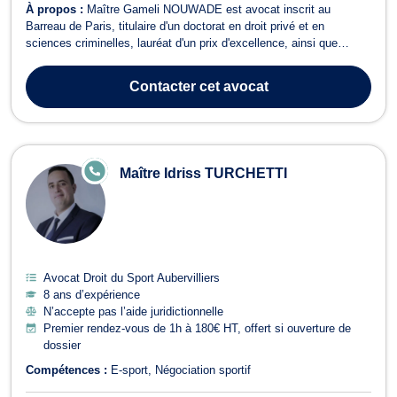
À propos :
Maître Gameli NOUWADE est avocat inscrit au
Barreau de Paris, titulaire d'un doctorat en droit privé et en
sciences criminelles, lauréat d'un prix d'excellence, ainsi que
diplômé d'un Master II en droit privé général, Il intervient aussi bien
auprès des particuliers que des entreprises. Son champ d'expertise
Contacter
cet avocat
couvre principa...
E
Maître Idriss TURCHETTI
N
LI
G
N
E
Avocat Droit du Sport Aubervilliers
8 ans d’expérience
N’accepte pas l’aide juridictionnelle
Premier rendez-vous de 1h à 180€ HT, offert si ouverture de
dossier
Compétences :
E-sport
Négociation sportif