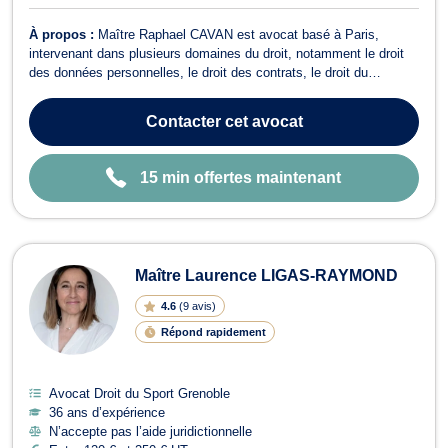
À propos :
Maître Raphael CAVAN est avocat basé à Paris,
intervenant dans plusieurs domaines du droit, notamment le droit
des données personnelles, le droit des contrats, le droit du
numerique, le droit du sport ou encore le droit de la propriété
intellectuelle. En matiere de droit du numérique, Maître CAVAN
Contacter
cet avocat
vous conseille dans la mis...
15 min offertes maintenant
Maître Laurence LIGAS-RAYMOND
4.6
(
9 avis
)
Répond rapidement
Avocat Droit du Sport Grenoble
36 ans d’expérience
N’accepte pas l’aide juridictionnelle