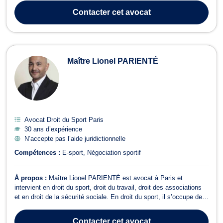
KOURI est compétent en droit commercial, des affaires et de la
Contacter
cet avocat
concurrence si vous ...
Maître Lionel PARIENTÉ
Avocat Droit du Sport Paris
30 ans d’expérience
N’accepte pas l’aide juridictionnelle
Compétences :
E-sport
Négociation sportif
À propos :
Maître Lionel PARIENTÉ est avocat à Paris et
intervient en droit du sport, droit du travail, droit des associations
et en droit de la sécurité sociale. En droit du sport, il s’occupe de
ses clients dont les affaires sont rattachées à la constitution d’une
société sportive (SAOS, SASP, EUSRL), la circulation du sportif
Contacter
cet avocat