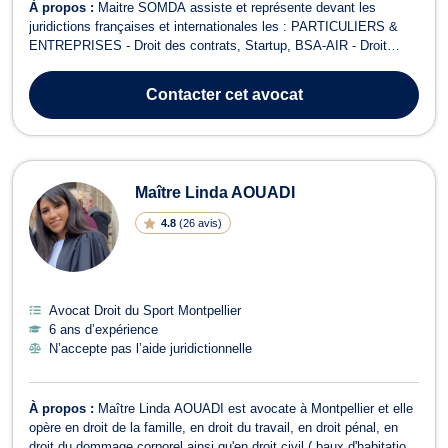
À propos :
Maitre SOMDA assiste et représente devant les
juridictions françaises et internationales les : PARTICULIERS &
ENTREPRISES - Droit des contrats, Startup, BSA-AIR - Droit
aérien et droit du divertissement (audiovisuel, tourisme, sport) -
Droit de la santé et responsabilité médicale - Droits de l’homme
Contacter
cet avocat
(CNDA, CEDH) et RSE ...
Maître Linda AOUADI
4.8
(
26 avis
)
Avocat Droit du Sport Montpellier
6 ans d’expérience
N’accepte pas l’aide juridictionnelle
À propos :
Maître Linda AOUADI est avocate à Montpellier et elle
opère en droit de la famille, en droit du travail, en droit pénal, en
droit du dommage corporel ainsi qu'en droit civil ( baux d'habitation,