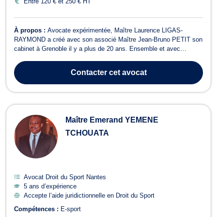
Entre 120 € et 250 € HT
À propos :
Avocate expérimentée, Maître Laurence LIGAS-
RAYMOND a créé avec son associé Maître Jean-Bruno PETIT son
cabinet à Grenoble il y a plus de 20 ans. Ensemble et avec
conviction, ils ont constitué une équipe multidisciplinaire experte,
plaçant leur mission et leurs valeurs au centre de leur
Contacter
cet avocat
collaboration. Elle exerce ses compét...
Maître Emerand YEMENE
TCHOUATA
Avocat Droit du Sport Nantes
5 ans d’expérience
Accepte l’aide juridictionnelle en Droit du Sport
Compétences :
E-sport