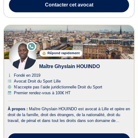
en conseil et en contentieux, avec une pratique tournée vers la
Contacter
cet avocat
protection,...
E
N
Répond rapidement
LI
G
N
Maître Ghyslain HOUINDO
E
Fondé en 2019
Avocat Droit du Sport Lille
N’accepte pas l’aide juridictionnelle Droit du Sport
Premier rendez-vous à 100€ HT
À propos :
Maître Ghyslain HOUINDO est avocat à Lille et opère en
droit de la famille, droit des étrangers, de la nationalité, droit du
travail, de pénal et dans tout les droits dans son domaine de
compétence. Il vous propose conseils et assistance en droit de la
famille ainsi que dans tous ses champs de compétence, notamment