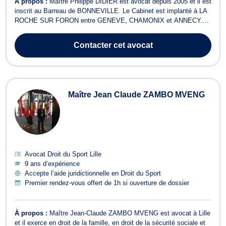
À propos :
Maître Philippe DIDIER est avocat depuis 2005 et il est
inscrit au Barreau de BONNEVILLE. Le Cabinet est implanté à LA
ROCHE SUR FORON entre GENEVE, CHAMONIX et ANNECY.
Maître Philippe DIDIER intervient en droit de la famille, des
personnes et de leur patrimoine et traite toute problématique
Contacter
cet avocat
relative au divorce amiable et c...
Maître Jean Claude ZAMBO MVENG
Avocat Droit du Sport Lille
9 ans d’expérience
Accepte l’aide juridictionnelle en Droit du Sport
Premier rendez-vous offert de 1h si ouverture de dossier
À propos :
Maître Jean-Claude ZAMBO MVENG est avocat à Lille
et il exerce en droit de la famille, en droit de la sécurité sociale et