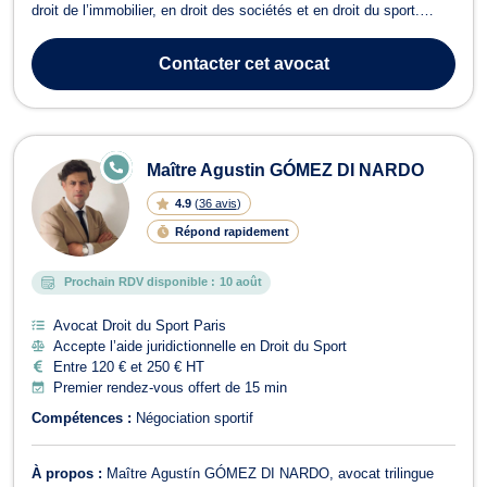
droit de l’immobilier, en droit des sociétés et en droit du sport.
Maître Loïc BENSAÏD exerce en droit du dommage corporel sur les
cas relatifs aux accidents de la vie, accidents du travail, accidents
Contacter
cet avocat
médicau...
E
Maître Agustin GÓMEZ DI NARDO
N
LI
4.9
(
36 avis
)
G
N
Répond rapidement
E
Prochain RDV disponible :
10 août
Avocat Droit du Sport Paris
Accepte l’aide juridictionnelle en Droit du Sport
Entre 120 € et 250 € HT
Premier rendez-vous offert de 15 min
Compétences :
Négociation sportif
À propos :
Maître Agustín GÓMEZ DI NARDO, avocat trilingue