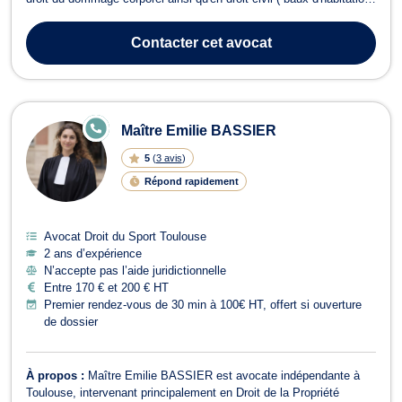
contrat, etc) En droit de la famille, Maître Linda AOUADI vous
guide vers la procédure de divorce adaptée à votre situation.
Contacter
cet avocat
Selon...
E
Maître Emilie BASSIER
N
LI
5
(
3 avis
)
G
N
Répond rapidement
E
Avocat Droit du Sport Toulouse
2 ans d’expérience
N’accepte pas l’aide juridictionnelle
Entre 170 € et 200 € HT
Premier rendez-vous de 30 min à 100€ HT, offert si ouverture
de dossier
À propos :
Maître Emilie BASSIER est avocate indépendante à
Toulouse, intervenant principalement en Droit de la Propriété