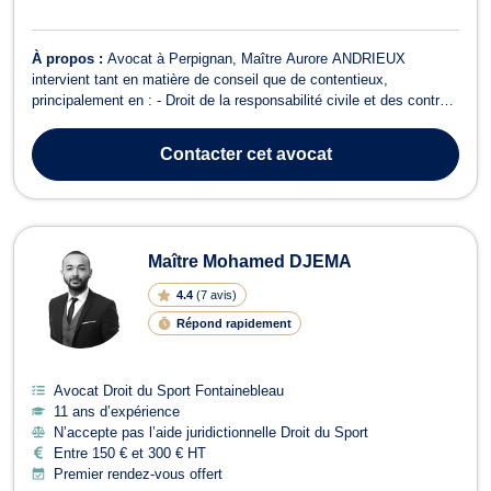
À propos :
Avocat à Perpignan, Maître Aurore ANDRIEUX
intervient tant en matière de conseil que de contentieux,
principalement en : - Droit de la responsabilité civile et des contrats
spéciaux (droit de la consommation, droit de la construction et de
l'immobilier, beaux locatifs etc...), -Droit de la famille, des
Contacter
cet avocat
Personnes et des Bien...
Maître Mohamed DJEMA
4.4
(
7 avis
)
Répond rapidement
Avocat Droit du Sport Fontainebleau
11 ans d’expérience
N’accepte pas l’aide juridictionnelle Droit du Sport
Entre 150 € et 300 € HT
Premier rendez-vous offert