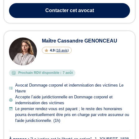
droit du travail ainsi qu’en droit de la santé. En droit de la famille,
Maître Mélody CAHARD-SAUTET assiste ses clients dans le
Contacter
cet avocat
cadre du divorce pa...
Maître Cassandre GENONCEAU
4.9
(
16 avis
)
Prochain RDV disponible :
7 août
Avocat Dommage corporel et indemnisation des victimes Le
Havre
Accepte l’aide juridictionnelle en Dommage corporel et
indemnisation des victimes
Le premier rendez-vous est payant ; le reste des honoraires
pourra éventuellement être pris en charge par votre assureur ou
l'aide juridictionnelle. (1h)