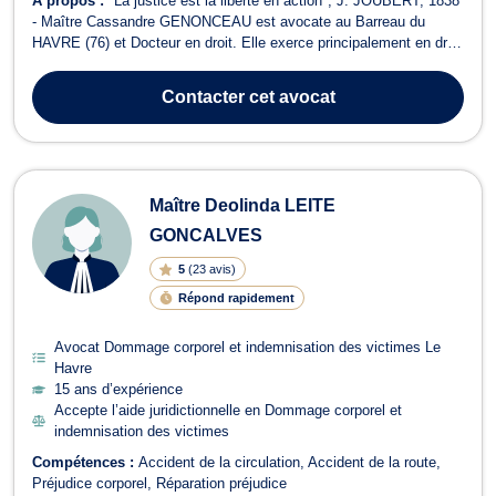
À propos :
"La justice est la liberté en action", J. JOUBERT, 1838
- Maître Cassandre GENONCEAU est avocate au Barreau du
HAVRE (76) et Docteur en droit. Elle exerce principalement en droit
pénal, en droit routier et en droit de la famille
Contacter
cet avocat
Maître Deolinda LEITE
GONCALVES
5
(
23 avis
)
Répond rapidement
Avocat Dommage corporel et indemnisation des victimes Le
Havre
15 ans d’expérience
Accepte l’aide juridictionnelle en Dommage corporel et
indemnisation des victimes
Compétences :
Accident de la circulation
Accident de la route
Préjudice corporel
Réparation préjudice