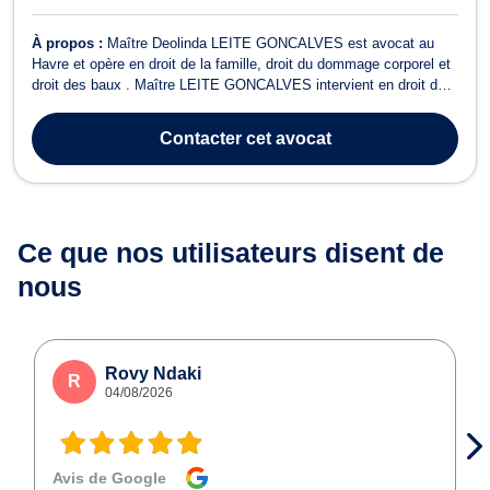
À propos :
Maître Deolinda LEITE GONCALVES est avocat au
Havre et opère en droit de la famille, droit du dommage corporel et
droit des baux . Maître LEITE GONCALVES intervient en droit de
la famille pour des divorces amiables ou contentieux, les
séparations, les litiges entre bailleurs et locataires, la liquidation
Contacter
cet avocat
des indivisions ou ...
Ce que nos utilisateurs
disent de
nous
Rovy Ndaki
R
04/08/2026
Avis de Google