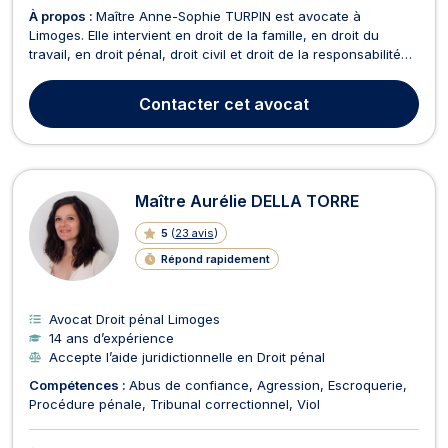
À propos :
Maître Anne-Sophie TURPIN est avocate à
Limoges. Elle intervient en droit de la famille, en droit du
travail, en droit pénal, droit civil et droit de la responsabilité
civile. Maître Anne-Sophie TURPIN opère en droit de la famille.
Elle vous accompagne pour toutes problématiques relevant
Contacter
cet avocat
de la séparation, du divorce ou de l...
Maître Aurélie DELLA TORRE
5
(
23 avis
)
Répond rapidement
Avocat Droit pénal Limoges
14 ans d’expérience
Accepte l’aide juridictionnelle en Droit pénal
Compétences :
Abus de confiance
Agression
Escroquerie
Procédure pénale
Tribunal correctionnel
Viol