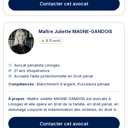
l'ensemble des procédures civiles ou pénales. En droit public,
Contacter
cet avocat
Maître Perrine PION, une avocat...
Maître Juliette MAGNE-GANDOIS
5
(
11 avis
)
Avocat pénaliste Limoges
21 ans d’expérience
Accepte l’aide juridictionnelle en Droit pénal
Compétences :
Blanchiment d'argent
Procédure pénale
À propos :
Maître Juliette MAGNE-GANDOIS est avocate à
Limoges et elle opère en droit de la famille, en droit pénal, en
dommage corporel et indemnisation des victimes, en droit du
travail, en droit des sociétés et en droit commercial, des
affaires et de la concurrence. En droit de la famille, Maître
Contacter
cet avocat
Juliette MAGNE-GANDOIS prend en cha...