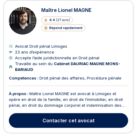
Avocats en Droit pénal à Limoges
Maître Lionel MAGNE
4.4
(
27 avis
)
Répond rapidement
Avocat Droit pénal Limoges
23 ans d’expérience
Accepte l’aide juridictionnelle en Droit pénal
Travaille au sein du
Cabinet DAURIAC MAGNE MONS-
BARIAUD
Compétences :
Droit pénal des affaires
Procédure pénale
À propos :
Maître Lionel MAGNE est avocat à Limoges et
opère en droit de la famille, en droit de l’immobilier, en droit
pénal, en droit du dommage corporel et indemnisation des
victimes et en droit de la consommation. En droit de la famille,
Maître Lionel MAGNE traite les affaires relatives au divorce à
Contacter
cet avocat
l’amiable ou pour faute, et ses...