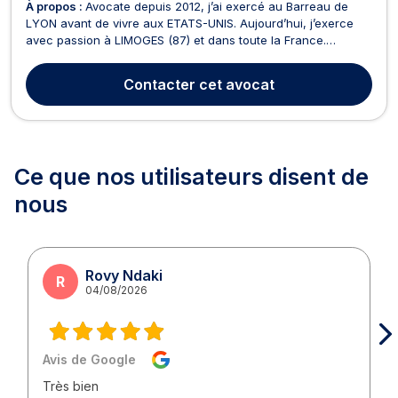
À propos :
Avocate depuis 2012, j’ai exercé au Barreau de
LYON avant de vivre aux ETATS-UNIS. Aujourd’hui, j’exerce
avec passion à LIMOGES (87) et dans toute la France.
J’assure un rôle de conseil, d’assistance/représentation en
justice et de soutien humain avec réactivité, compétence et
Contacter
cet avocat
humanité. Droit civil Vous êtes accompagné sur ...
Ce que nos utilisateurs
disent de
nous
Rovy Ndaki
R
04/08/2026
Avis de Google
Très bien