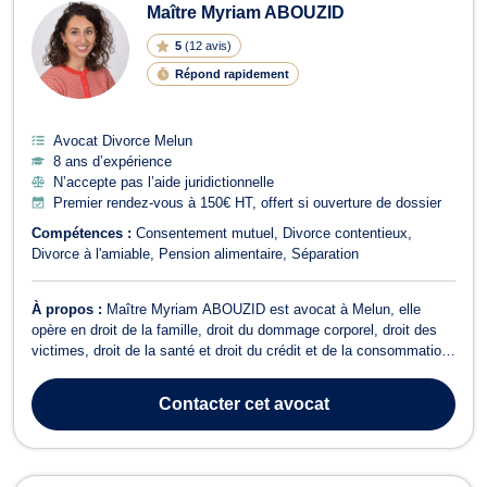
Maître Myriam ABOUZID
5
(
12 avis
)
Répond rapidement
Avocat Divorce Melun
8 ans d’expérience
N’accepte pas l’aide juridictionnelle
Premier rendez-vous à 150€ HT, offert si ouverture de dossier
Compétences :
Consentement mutuel
Divorce contentieux
Divorce à l'amiable
Pension alimentaire
Séparation
À propos :
Maître Myriam ABOUZID est avocat à Melun, elle
opère en droit de la famille, droit du dommage corporel, droit des
victimes, droit de la santé et droit du crédit et de la consommation.
Grâce à ses connaissances approfondies en droit de la famille,
Maître ABOUZID vous assiste lors de vos procédures de divorce
Contacter
cet avocat
contentieux ou p...