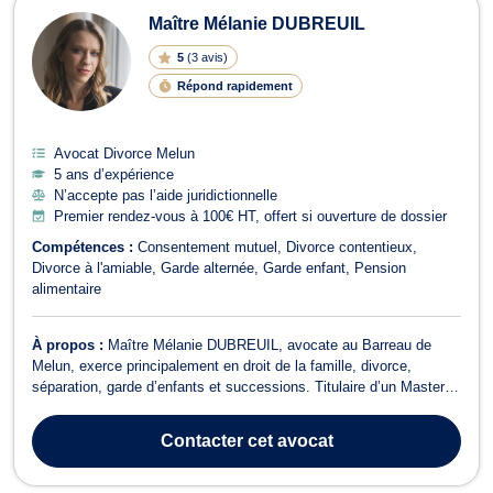
Maître Mélanie DUBREUIL
5
(
3 avis
)
Répond rapidement
Avocat Divorce Melun
5 ans d’expérience
N’accepte pas l’aide juridictionnelle
Premier rendez-vous à 100€ HT, offert si ouverture de dossier
Compétences :
Consentement mutuel
Divorce contentieux
Divorce à l'amiable
Garde alternée
Garde enfant
Pension
alimentaire
À propos :
Maître Mélanie DUBREUIL, avocate au Barreau de
Melun, exerce principalement en droit de la famille, divorce,
séparation, garde d’enfants et successions. Titulaire d’un Master 2
en droit de la famille interne, international et comparé, elle
accompagne ses clients avec rigueur, écoute et bienveillance dans
Contacter
cet avocat
des situations souv...