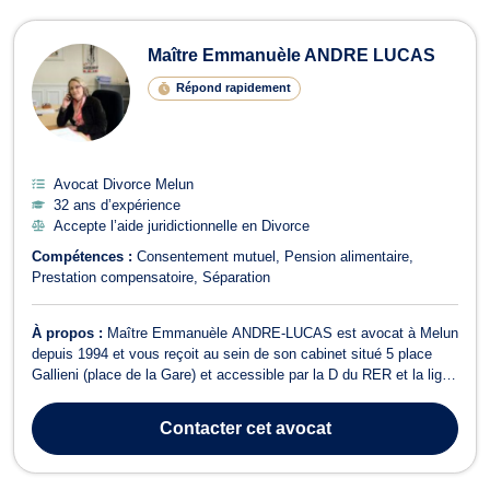
Maître Emmanuèle ANDRE LUCAS
Répond rapidement
Avocat Divorce Melun
32 ans d’expérience
Accepte l’aide juridictionnelle en Divorce
Compétences :
Consentement mutuel
Pension alimentaire
Prestation compensatoire
Séparation
À propos :
Maître Emmanuèle ANDRE-LUCAS est avocat à Melun
depuis 1994 et vous reçoit au sein de son cabinet situé 5 place
Gallieni (place de la Gare) et accessible par la D du RER et la ligne
R de TER, Gare de Melun. Elle a été membre du Conseil de l'Ordre
des Avocats du Barreau de Melun à plusieurs reprises. Maître
Contacter
cet avocat
Emmanuèle ANDRE-L...