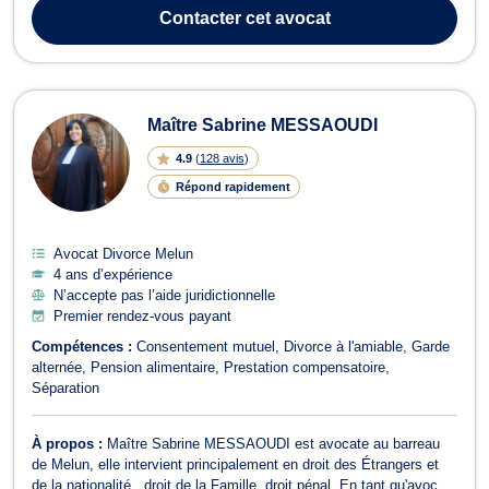
mineurs et de la famille. Maître Sarah DESBOIS assiste les
Contacter
cet avocat
victimes en droit du...
Maître Sabrine MESSAOUDI
4.9
(
128 avis
)
Répond rapidement
Avocat Divorce Melun
4 ans d’expérience
N’accepte pas l’aide juridictionnelle
Premier rendez-vous payant
Compétences :
Consentement mutuel
Divorce à l'amiable
Garde
alternée
Pension alimentaire
Prestation compensatoire
Séparation
À propos :
Maître Sabrine MESSAOUDI est avocate au barreau
de Melun, elle intervient principalement en droit des Étrangers et
de la nationalité , droit de la Famille, droit pénal. En tant qu'avocate