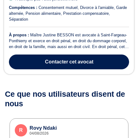
Compétences :
Consentement mutuel
Divorce à l'amiable
Garde
alternée
Pension alimentaire
Prestation compensatoire
Séparation
À propos :
Maître Justine BESSON est avocate à Saint-Fargeau-
Ponthierry et exerce en droit pénal, en droit du dommage corporel,
en droit de la famille, mais aussi en droit civil. En droit pénal, cette
avocate à l’écoute, réactive et rigoureuse se charge de votre
défense, à tous les stades de la procédure si vous êtes auteurs ou
Contacter
cet avocat
préven...
Ce que nos utilisateurs
disent de
nous
Rovy Ndaki
R
04/08/2026