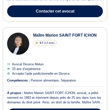
en droit des Étrangers, Maître Messaoudi se consacre à
l'accompagnement de ses clients dans leurs démarches de
Contacter
cet avocat
régularisation administrat...
Maître Marion SAINT FORT ICHON
4.7
(
13 avis
)
Avocat Divorce Melun
33 ans d’expérience
Accepte l’aide juridictionnelle en Divorce
Compétences :
Pension alimentaire
Séparation
À propos :
Maître Marion SAINT FORT ICHON, avocat, a prêté
serment en 1993 et intervient depuis près de 25 ans dans tous les
domaines du droit privé. Ainsi, en droit de la famille, Maître SAINT
FORT ICHON intervient en matière de divorce comme de