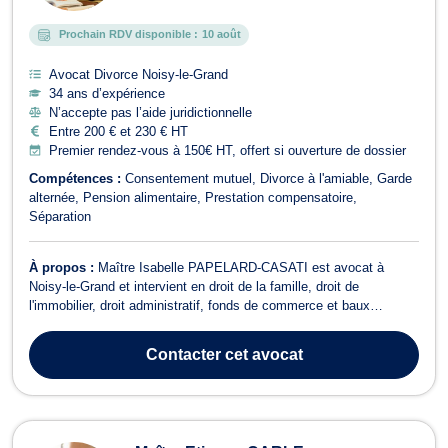
Prochain RDV disponible :
10 août
Avocat Divorce Noisy-le-Grand
34 ans d’expérience
N’accepte pas l’aide juridictionnelle
Entre 200 € et 230 € HT
Premier rendez-vous à 150€ HT, offert si ouverture de dossier
Compétences :
Consentement mutuel
Divorce à l'amiable
Garde
alternée
Pension alimentaire
Prestation compensatoire
Séparation
À propos :
Maître Isabelle PAPELARD-CASATI est avocat à
Noisy-le-Grand et intervient en droit de la famille, droit de
l'immobilier, droit administratif, fonds de commerce et baux
commerciaux. Maître PAPELARD-CASATI opère en droit de la
famille, à ce titre elle traite tout dossier relatif au divorce amiable
Contacter
cet avocat
ou contentieux, aux séparati...