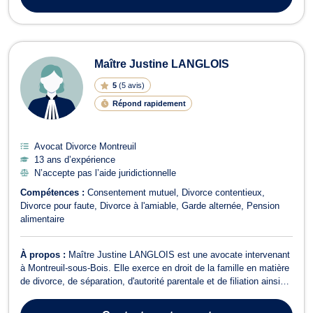
Maître Justine LANGLOIS
5
(
5 avis
)
Répond rapidement
Avocat Divorce Montreuil
13 ans d’expérience
N’accepte pas l’aide juridictionnelle
Compétences :
Consentement mutuel
Divorce contentieux
Divorce pour faute
Divorce à l'amiable
Garde alternée
Pension
alimentaire
À propos :
Maître Justine LANGLOIS est une avocate intervenant
à Montreuil-sous-Bois. Elle exerce en droit de la famille en matière
de divorce, de séparation, d'autorité parentale et de filiation ainsi
qu’en droit des étrangers. Maître Justine LANGLOIS vous propose
son intervention en droit de la famille et de la personne, notamment