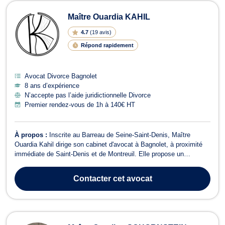
Maître Ouardia KAHIL
4.7
(
19 avis
)
Répond rapidement
Avocat Divorce Bagnolet
8 ans d’expérience
N’accepte pas l’aide juridictionnelle Divorce
Premier rendez-vous de 1h à 140€ HT
À propos :
Inscrite au Barreau de Seine-Saint-Denis, Maître
Ouardia Kahil dirige son cabinet d'avocat à Bagnolet, à proximité
immédiate de Saint-Denis et de Montreuil. Elle propose un
accompagnement sur mesure à ses clients, particuliers comme
chefs d'entreprise, pour sécuriser leurs démarches juridiques et
Contacter
cet avocat
assurer leur défense devant...