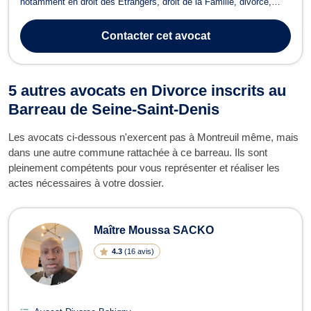
notamment en droit des Étrangers, droit de la Famille, divorce,
droit des mineurs et droit civil. En droit des Étrangers, Maître
LEBOUL vous accompagne dans les procédures liées aux
Contacter
cet avocat
Obligations de Quitter le Terri...
5 autres avocats en Divorce inscrits au
Barreau de Seine-Saint-Denis
Les avocats ci-dessous n'exercent pas à Montreuil même, mais
dans une autre commune rattachée à ce barreau. Ils sont
pleinement compétents pour vous représenter et réaliser les
actes nécessaires à votre dossier.
Maître Moussa SACKO
4.3
(
16 avis
)