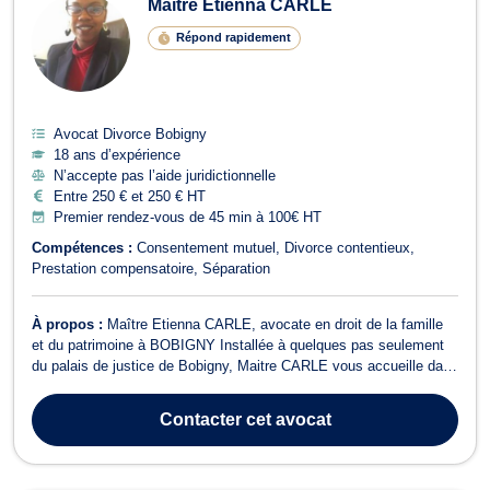
Maître Etienna CARLE
Répond rapidement
Avocat Divorce Bobigny
18 ans d’expérience
N’accepte pas l’aide juridictionnelle
Entre 250 € et 250 € HT
Premier rendez-vous de 45 min à 100€ HT
Compétences :
Consentement mutuel
Divorce contentieux
Prestation compensatoire
Séparation
À propos :
Maître Etienna CARLE, avocate en droit de la famille
et du patrimoine à BOBIGNY Installée à quelques pas seulement
du palais de justice de Bobigny, Maitre CARLE vous accueille dans
un cabinet à taille humaine reconnu pour son expertise et son
accompagnement rigoureux en droit familial et patrimonial. Forte
Contacter
cet avocat
d'une solide, exp...