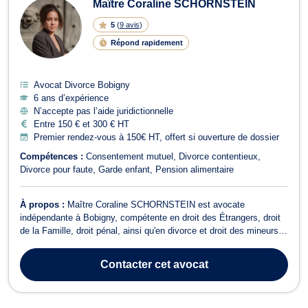
Maître Coraline SCHORNSTEIN
5
(
9 avis
)
Répond rapidement
Avocat Divorce Bobigny
6 ans d’expérience
N’accepte pas l’aide juridictionnelle
Entre 150 € et 300 € HT
Premier rendez-vous à 150€ HT, offert si ouverture de dossier
Compétences :
Consentement mutuel
Divorce contentieux
Divorce pour faute
Garde enfant
Pension alimentaire
À propos :
Maître Coraline SCHORNSTEIN est avocate
indépendante à Bobigny, compétente en droit des Étrangers, droit
de la Famille, droit pénal, ainsi qu'en divorce et droit des mineurs.
Titulaire de deux Masters en Droits de l’Homme et en Sociologie
du droit, Maître SCHORNSTEIN place le parcours de vie de
Contacter
cet avocat
chacun de ses clients au cœur...