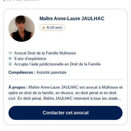
Avocats en Droit de la Famille à Mu
Maître Anne-Laure JAULHAC
5
(
20 avis
)
Avocat Droit de la Famille Mulhouse
9 ans d’expérience
Accepte l’aide juridictionnelle en Droit de la Famille
Compétences :
Autorité parentale
À propos :
Maître Anne-Laure JAULHAC est avocat à Mulhouse et
opère en droit de la famille, en divorce, en droit pénal et en droit
civil. En droit pénal, Maître JAULHAC intervient à tous les stades
de la procédure pénale (garde à vue, ouverture d’information,
confrontation etc), se charge de votre défense et représentation en
Contacter
cet avocat
droit pé...