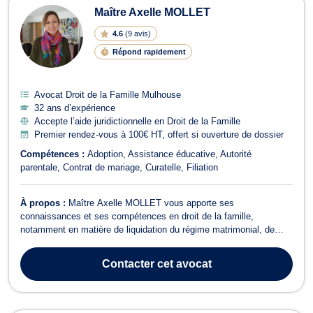
Maître Axelle MOLLET
4.6
(
9 avis
)
Répond rapidement
Avocat Droit de la Famille Mulhouse
32 ans d’expérience
Accepte l’aide juridictionnelle en Droit de la Famille
Premier rendez-vous à 100€ HT, offert si ouverture de dossier
Compétences :
Adoption
Assistance éducative
Autorité
parentale
Contrat de mariage
Curatelle
Filiation
À propos :
Maître Axelle MOLLET vous apporte ses
connaissances et ses compétences en droit de la famille,
notamment en matière de liquidation du régime matrimonial, de
séparation ou de divorce. Dans ce dernier cas, que celui-ci soit à
l’amiable ou contentieux, cette avocate réactive prend en charge
Contacter
cet avocat
votre dossier et vous assiste tout a...