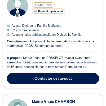
4.2
(
10 avis
)
Répond rapidement
Avocat Droit de la Famille Mulhouse
32 ans d’expérience
Accepte l’aide juridictionnelle en Droit de la Famille
Compétences :
Adoption
Autorité parentale
Liquidation régime
matrimonial
PACS
Séparation de corps
À propos :
Maître Jean-Luc ROSSELOT, avocat ayant prêté
serment en 1994, vous reçoit dans de son cabinet situé boulevard
de l'Europe, accessible par le tram station Porte Jeune ou
Nordfeld. Avocat au sein du Cabinet Rosselot - Moser - Schultz,
Maître Jean-Luc ROSSELOT vous assiste et vous conseille en
Contacter
cet avocat
droit pénal devant toute juridict...
Maître Anaïs CHAMBON