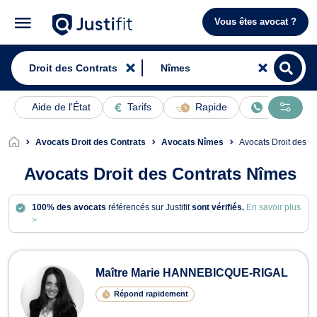
Vous êtes avocat ?
Aide de l'État
Tarifs
Rapide
En ligne
Avocats Droit des Contrats
Avocats Nîmes
Avocats Droit des 
Avocats Droit des Contrats Nîmes
100% des avocats
référencés sur Justifit
sont vérifiés.
En savoir plus
>
Avocats en Droit des Contrats à Nîm
Maître Marie HANNEBICQUE-RIGAL
Répond rapidement