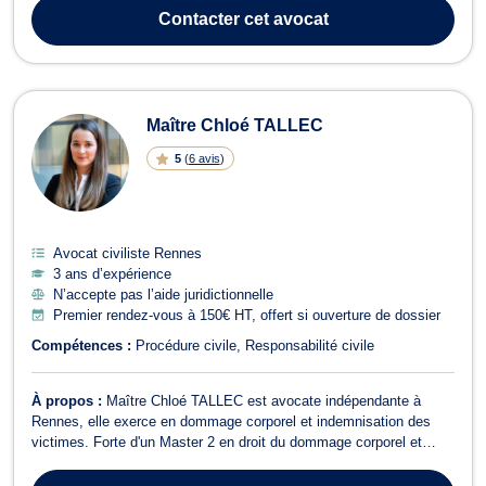
en droit des personnes et de la famille ainsi que dans tous ses
Contacter
cet avocat
champs de compétences, notamment l...
Maître Chloé TALLEC
5
(
6 avis
)
Avocat civiliste Rennes
3 ans d’expérience
N’accepte pas l’aide juridictionnelle
Premier rendez-vous à 150€ HT, offert si ouverture de dossier
Compétences :
Procédure civile
Responsabilité civile
À propos :
Maître Chloé TALLEC est avocate indépendante à
Rennes, elle exerce en dommage corporel et indemnisation des
victimes. Forte d'un Master 2 en droit du dommage corporel et
d'une expérience acquise au sein de cabinets prestigieux, elle met
son expertise au service de ses clients pour les accompagner