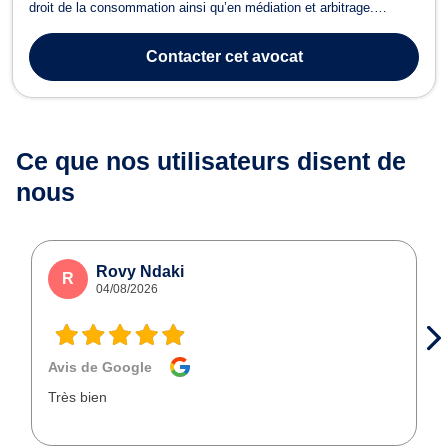
droit de la consommation ainsi qu’en médiation et arbitrage.
D’abord, en droit de l’immobilier, Maître Aurélie CARFANTAN traite
les problématiques relevant du droit de la construction comme les
Contacter
cet avocat
malfaçons, l’aba...
Ce que nos utilisateurs
disent de
nous
Rovy Ndaki
R
04/08/2026
Avis de Google
Très bien