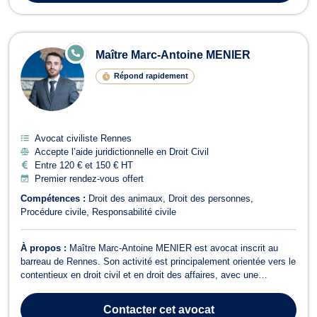
E
Maître Marc-Antoine MENIER
N
LI
Répond rapidement
G
N
E
Avocat civiliste Rennes
Accepte l’aide juridictionnelle en Droit Civil
Entre 120 € et 150 € HT
Premier rendez-vous offert
Compétences :
Droit des animaux
Droit des personnes
Procédure civile
Responsabilité civile
À propos :
Maître Marc-Antoine MENIER est avocat inscrit au
barreau de Rennes. Son activité est principalement orientée vers le
contentieux en droit civil et en droit des affaires, avec une
compétence marquée en droit des contrats et en responsabilité
contractuelle. Il intervient en droit civil et notamment pour les
Contacter
cet avocat
litiges relatifs à...