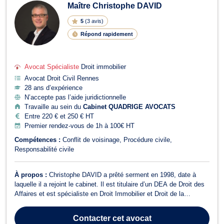
Maître Christophe DAVID
5
(
3 avis
)
Répond rapidement
Avocat Spécialiste
Droit immobilier
Avocat Droit Civil Rennes
28 ans d’expérience
N’accepte pas l’aide juridictionnelle
Travaille au sein du
Cabinet QUADRIGE AVOCATS
Entre 220 € et 250 € HT
Premier rendez-vous de 1h à 100€ HT
Compétences :
Conflit de voisinage
Procédure civile
Responsabilité civile
À propos :
Christophe DAVID a prêté serment en 1998, date à
laquelle il a rejoint le cabinet. Il est titulaire d’un DEA de Droit des
Affaires et est spécialiste en Droit Immobilier et Droit de la
Construction. Il intervient de façon prédominante en Droit
Immobilier : que ce soit en matière de désordres de construction,
Contacter
cet avocat
de vices cachés...