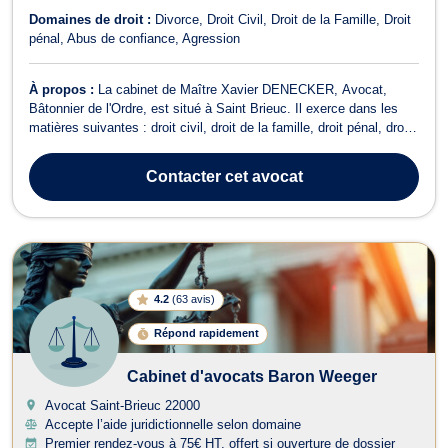
Domaines de droit :
Divorce
Droit Civil
Droit de la Famille
Droit
pénal
Abus de confiance
Agression
À propos :
La cabinet de Maître Xavier DENECKER, Avocat,
Bâtonnier de l'Ordre, est situé à Saint Brieuc. Il exerce dans les
matières suivantes : droit civil, droit de la famille, droit pénal, droit
commercial. Il assiste les particuliers et les professionnels dans
toute la France. Maître Xavier DENECKER opère en droit de la
Contacter
cet avocat
famille. I...
4.2
(
63 avis
)
Répond rapidement
Cabinet d'avocats Baron Weeger
Avocat Saint-Brieuc
22000
Accepte l’aide juridictionnelle selon domaine
Premier rendez-vous à 75€ HT, offert si ouverture de dossier