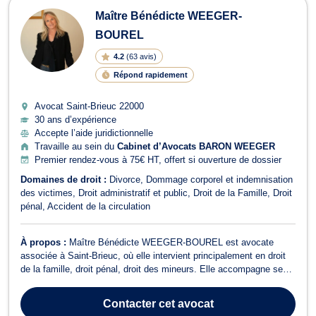
Maître Bénédicte WEEGER-
BOUREL
4.2
(
63 avis
)
Répond rapidement
Avocat Saint-Brieuc
22000
30 ans d’expérience
Accepte l’aide juridictionnelle
Travaille au sein du
Cabinet d’Avocats BARON WEEGER
Premier rendez-vous à 75€ HT, offert si ouverture de dossier
Domaines de droit :
Divorce
Dommage corporel et indemnisation
des victimes
Droit administratif et public
Droit de la Famille
Droit
pénal
Accident de la circulation
À propos :
Maître Bénédicte WEEGER-BOUREL est avocate
associée à Saint-Brieuc, où elle intervient principalement en droit
de la famille, droit pénal, droit des mineurs. Elle accompagne ses
clients dans toutes les étapes de leur vie personnelle, notamment
en matière de divorce, de séparation, de pension alimentaire,
Contacter
cet avocat
d’autorité parental...