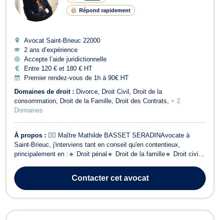
Répond rapidement
Avocat Saint-Brieuc
22000
2 ans d’expérience
Accepte l’aide juridictionnelle
Entre 120 € et 180 € HT
Premier rendez-vous de 1h à 90€ HT
Domaines de droit :
Divorce
Droit Civil
Droit de la
consommation
Droit de la Famille
Droit des Contrats
+ 2
Domaines
À propos :
👩‍⚖️ Maître Mathilde BASSET SERADINAvocate à
Saint-Brieuc, j'interviens tant en conseil qu'en contentieux,
principalement en :🔹 Droit pénal🔹 Droit de la famille🔹 Droit civil
⚖️ Droit pénalJe vous accompagne — que vous soyez mineur ou
majeur, prévenu ou victime — dans des procédures telles que :•
Contacter
cet avocat
Comparution sur reconnaissan...