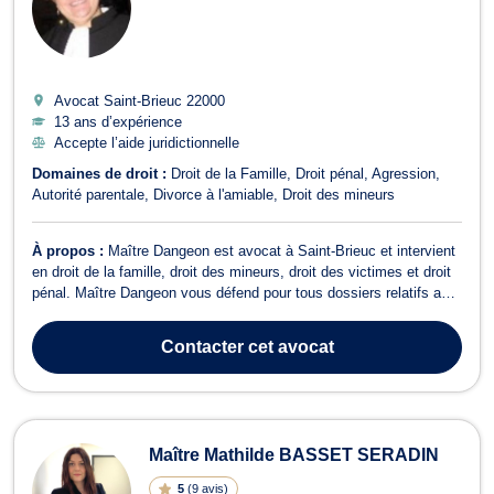
Avocat Saint-Brieuc
22000
13 ans d’expérience
Accepte l’aide juridictionnelle
Domaines de droit :
Droit de la Famille
Droit pénal
Agression
Autorité parentale
Divorce à l'amiable
Droit des mineurs
À propos :
Maître Dangeon est avocat à Saint-Brieuc et intervient
en droit de la famille, droit des mineurs, droit des victimes et droit
pénal. Maître Dangeon vous défend pour tous dossiers relatifs au
droit de la famille, notamment pour des divorces amiables ou
contentieux, des partages de successions entre ayants droit, la
Contacter
cet avocat
constitut...
Maître Mathilde BASSET SERADIN
5
(
9 avis
)