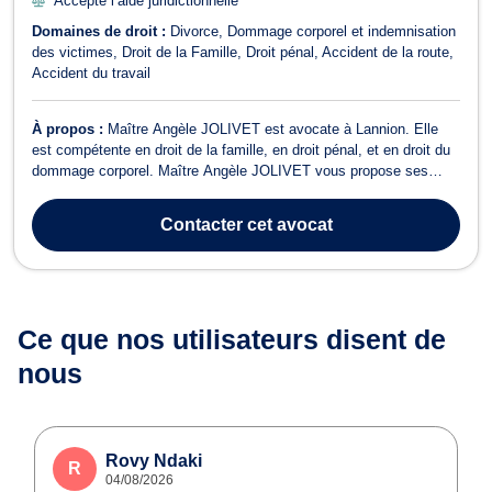
Accepte l’aide juridictionnelle
Domaines de droit :
Divorce
Dommage corporel et indemnisation
des victimes
Droit de la Famille
Droit pénal
Accident de la route
Accident du travail
À propos :
Maître Angèle JOLIVET est avocate à Lannion. Elle
est compétente en droit de la famille, en droit pénal, et en droit du
dommage corporel. Maître Angèle JOLIVET vous propose ses
conseils en droit de la famille. Cette avocate peut étudier et traiter
tout dossier relatif au divorce, à l’adoption, à la succession, à la
Contacter
cet avocat
tutelle,...
Ce que nos utilisateurs
disent de
nous
Rovy Ndaki
R
04/08/2026