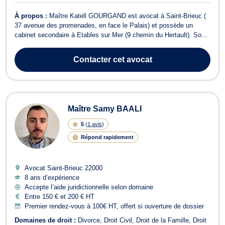
À propos :
Maître Katell GOURGAND est avocat à Saint-Brieuc (
37 avenue des promenades, en face le Palais) et possède un
cabinet secondaire à Etables sur Mer (9 chemin du Hertault). Son
domaine d'intervention se situe, principalement, en droit de la
famille, en droit pénal, en droit des mineurs et en droit des
Contacter
cet avocat
successions. En droit de...
Maître Samy BAALI
5
(
1 avis
)
Répond rapidement
Avocat Saint-Brieuc
22000
8 ans d’expérience
Accepte l’aide juridictionnelle selon domaine
Entre 150 € et 200 € HT
Premier rendez-vous à 100€ HT, offert si ouverture de dossier
Domaines de droit :
Divorce
Droit Civil
Droit de la Famille
Droit