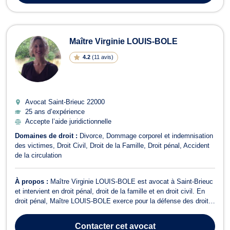
Maître Virginie LOUIS-BOLE
4.2
(
11 avis
)
Avocat Saint-Brieuc
22000
25 ans d’expérience
Accepte l’aide juridictionnelle
Domaines de droit :
Divorce
Dommage corporel et indemnisation
des victimes
Droit Civil
Droit de la Famille
Droit pénal
Accident
de la circulation
À propos :
Maître Virginie LOUIS-BOLE est avocat à Saint-Brieuc
et intervient en droit pénal, droit de la famille et en droit civil. En
droit pénal, Maître LOUIS-BOLE exerce pour la défense des droits
des mineurs , elle vous assiste également pour un dépôt de
plainte, en cas de comparution immédiate dans les affaires
Contacter
cet avocat