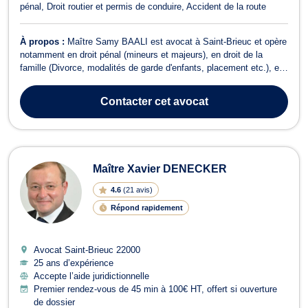
pénal
Droit routier et permis de conduire
Accident de la route
À propos :
Maître Samy BAALI est avocat à Saint-Brieuc et opère
notamment en droit pénal (mineurs et majeurs), en droit de la
famille (Divorce, modalités de garde d'enfants, placement etc.), et
en droit civil (Contrats, Garantie des vices cachés, Droit de la
responsabilité, Baux d'habitation etc.). Concernant le droit pénal,
Contacter
cet avocat
Maître BA...
Maître Xavier DENECKER
4.6
(
21 avis
)
Répond rapidement
Avocat Saint-Brieuc
22000
25 ans d’expérience
Accepte l’aide juridictionnelle
Premier rendez-vous de 45 min à 100€ HT, offert si ouverture
de dossier