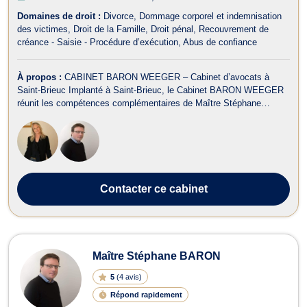
Domaines de droit :
Divorce
Dommage corporel et indemnisation
des victimes
Droit de la Famille
Droit pénal
Recouvrement de
créance - Saisie - Procédure d’exécution
Abus de confiance
À propos :
CABINET BARON WEEGER – Cabinet d’avocats à
Saint-Brieuc Implanté à Saint-Brieuc, le Cabinet BARON WEEGER
réunit les compétences complémentaires de Maître Stéphane
BARON et Maître Bénédicte WEEGER-BOUREL, avocats associés
engagés et expérimentés. Ils accompagnent leurs clients,
particuliers comme professionnels, dans un larg...
Contacter
ce cabinet
Maître Stéphane BARON
5
(
4 avis
)
Répond rapidement