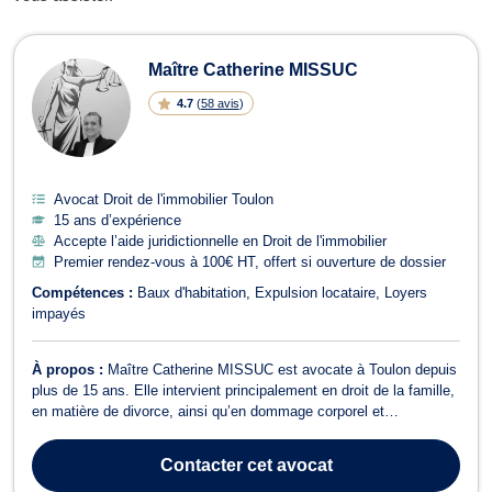
Avocats en Droit de l'immobilier à T
Maître Catherine MISSUC
4.7
(
58 avis
)
Avocat Droit de l'immobilier Toulon
15 ans d’expérience
Accepte l’aide juridictionnelle en Droit de l'immobilier
Premier rendez-vous à 100€ HT, offert si ouverture de dossier
Compétences :
Baux d'habitation
Expulsion locataire
Loyers
impayés
À propos :
Maître Catherine MISSUC est avocate à Toulon depuis
plus de 15 ans. Elle intervient principalement en droit de la famille,
en matière de divorce, ainsi qu’en dommage corporel et
indemnisation des victimes. Réactive, rigoureuse et à l’écoute, elle
accompagne ses clients dans des situations souvent sensibles,
Contacter
cet avocat
avec une approch...