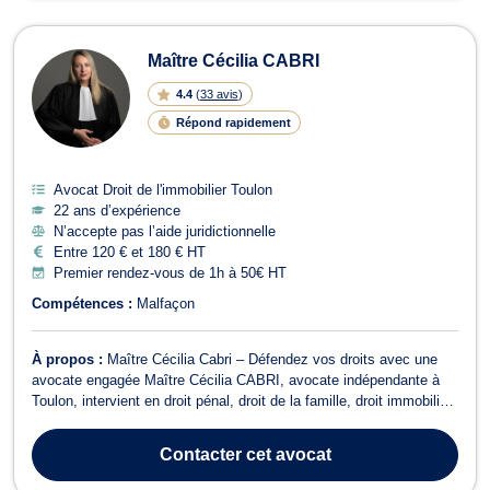
Maître Cécilia CABRI
4.4
(
33 avis
)
Répond rapidement
Avocat Droit de l'immobilier Toulon
22 ans d’expérience
N’accepte pas l’aide juridictionnelle
Entre 120 € et 180 € HT
Premier rendez-vous de 1h à 50€ HT
Compétences :
Malfaçon
À propos :
Maître Cécilia Cabri – Défendez vos droits avec une
avocate engagée Maître Cécilia CABRI, avocate indépendante à
Toulon, intervient en droit pénal, droit de la famille, droit immobilier
et droit civil. Elle accompagne ses clients avec rigueur et
détermination, que ce soit en conseil ou en contentieux. En droit
Contacter
cet avocat
de la famille...