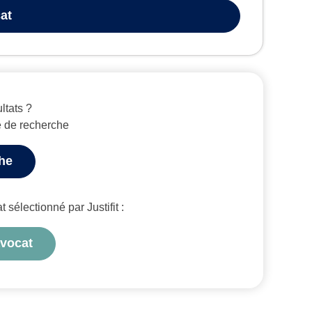
at
ltats ?
e de recherche
che
sélectionné par Justifit :
avocat