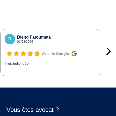
Dieng Fatoumata
D
01/08/2026
Avis de Google
Très belle idée
T
d
Vous êtes avocat ?