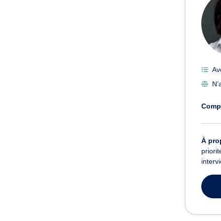
Av
N’a
Comp
À pro
priori
interv