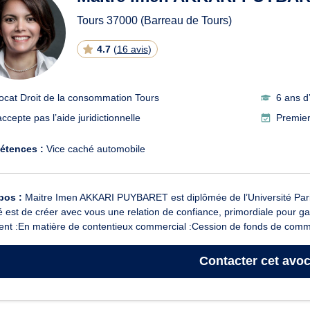
Tours
37000
(Barreau de Tours)
4.7
(
16 avis
)
ocat Droit de la consommation Tours
6 ans d
ccepte pas l’aide juridictionnelle
Premier
étences :
Vice caché automobile
pos :
Maitre Imen AKKARI PUYBARET est diplômée de l’Université Pari
té est de créer avec vous une relation de confiance, primordiale pour 
ient :En matière de contentieux commercial :Cession de fonds de comme
Contacter
cet avoc