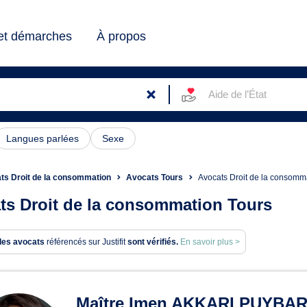
 et démarches
À propos
Aide de l’État
Langues parlées
Sexe
ts Droit de la consommation
Avocats Tours
Avocats Droit de la consomm
ts Droit de la consommation Tours
des avocats
référencés sur Justifit
sont vérifiés.
En savoir plus >
ats en Droit de la consomma
Maître Imen AKKARI PUYBA