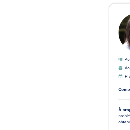
Av
Ac
Pr
Comp
À pro
problé
obtenu