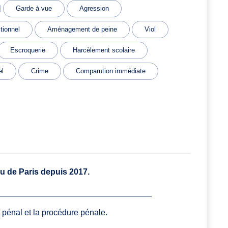
Garde à vue
Agression
tionnel
Aménagement de peine
Viol
Escroquerie
Harcèlement scolaire
el
Crime
Comparution immédiate
au de Paris depuis 2017.
__________________________________
t pénal et la procédure pénale.