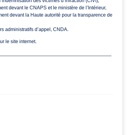
ndemnisation des victimes d’infraction (CIVI),
nt devant le CNAPS et le ministère de l’Intérieur,
nt devant la Haute autorité pour la transparence de
rs administratifs d’appel, CNDA.
 le site internet.
__________________________________________