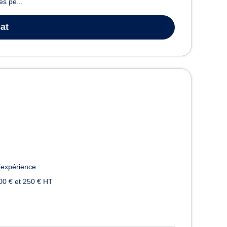
es pe...
at
’expérience
00 € et 250 € HT