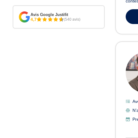
contes
Avis Google Justifit
4,7
(540 avis)
Av
N’a
Pr