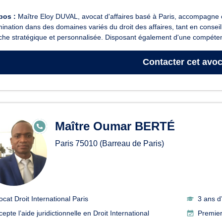
pos :
Maître Eloy DUVAL, avocat d'affaires basé à Paris, accompagne en
ination dans des domaines variés du droit des affaires, tant en conseil
he stratégique et personnalisée. Disposant également d'une compétenc
Contacter
cet avoc
Maître Oumar BERTÉ
E
N
LI
Paris
75010
(Barreau de Paris)
G
N
E
ocat Droit International Paris
3 ans d
epte l’aide juridictionnelle en Droit International
Premier