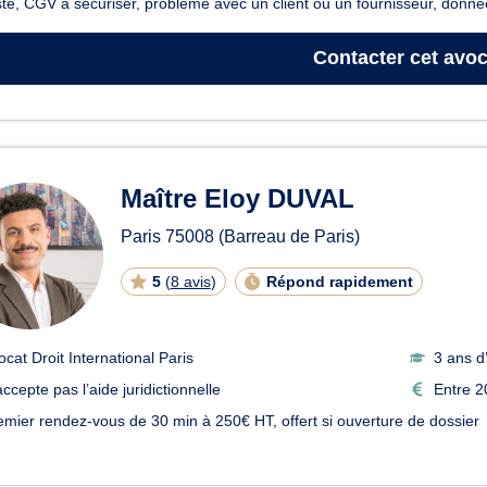
té, CGV à sécuriser, problème avec un client ou un fournisseur, donné
Contacter
cet avoc
Maître Eloy DUVAL
Paris
75008
(Barreau de Paris)
5
(
8 avis
)
Répond rapidement
ocat Droit International Paris
3 ans d
ccepte pas l’aide juridictionnelle
Entre 2
emier rendez-vous de 30 min à 250€ HT, offert si ouverture de dossier