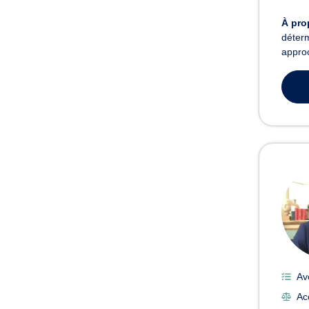
À pro
déterm
approc
Av
Acc