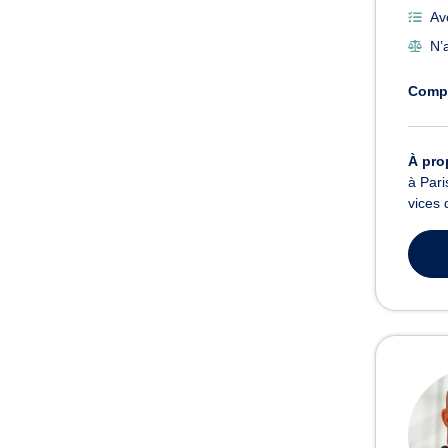
Av
N’a
Comp
À pro
à Pari
vices 