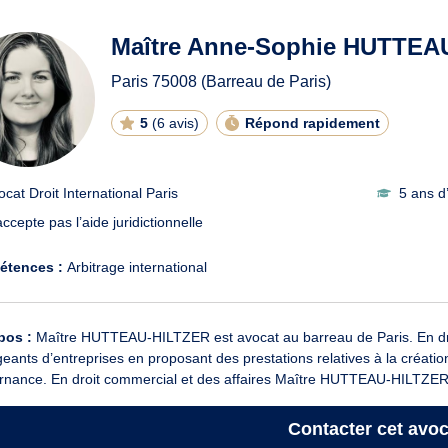
ats en Droit International à P
Maître Anne-Sophie HUTTEA
Paris
75008
(Barreau de Paris)
5
(
6 avis
)
Répond rapidement
ocat Droit International Paris
5 ans d
ccepte pas l’aide juridictionnelle
étences :
Arbitrage international
pos :
Maître HUTTEAU-HILTZER est avocat au barreau de Paris. En dro
igeants d’entreprises en proposant des prestations relatives à la créatio
rnance. En droit commercial et des affaires Maître HUTTEAU-HILTZER 
Contacter
cet avoc