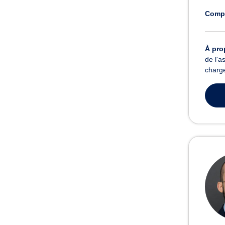
Comp
À pro
de l'a
charge