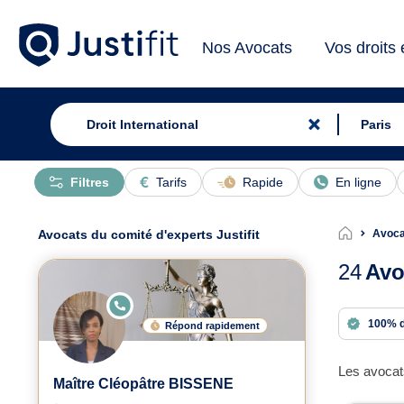
Nos Avocats
Vos droits
Filtres
Tarifs
Rapide
En ligne
Avocats du comité d'experts Justifit
Avocat
24
Avo
E
N
100% 
Répond rapidement
LI
G
N
E
Les avocats
Maître Cléopâtre BISSENE