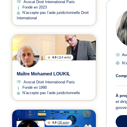
Avocat Droit International Paris
Avoc
Fondé en 2023
N’accepte pas l’aide juridictionnelle Droit
International
Av
4.9
(
114 avis
)
N’a
Maître Mohamed LOUKIL
Comp
Avocat Droit International Paris
Fondé en 1990
N’accepte pas l’aide juridictionnelle
À pro
et dir
gouve
4.9
(
28 avis
)