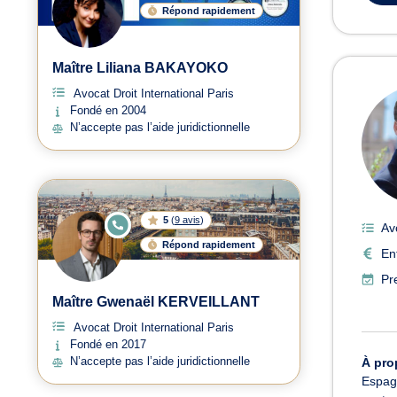
Répond rapidement
Maître Liliana BAKAYOKO
Avocat Droit International Paris
Fondé en 2004
N’accepte pas l’aide juridictionnelle
5
(
9 avis
)
E
Av
N
Répond rapidement
LI
En
G
N
Pr
E
Maître Gwenaël KERVEILLANT
Avocat Droit International Paris
Fondé en 2017
N’accepte pas l’aide juridictionnelle
À pro
Espagn