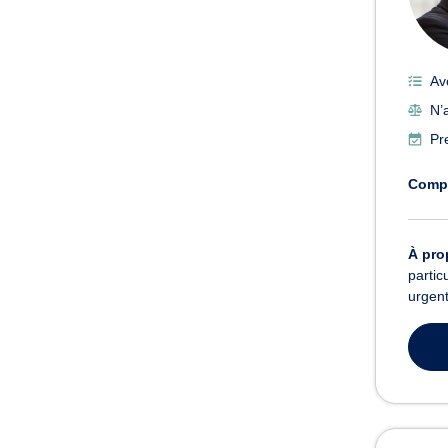
Av
N’a
Pr
Comp
À pro
partic
urgent