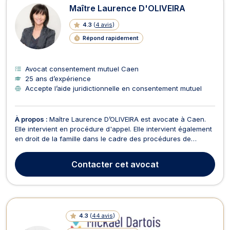
Maître Laurence D'OLIVEIRA
4.3
(
4 avis
)
Répond rapidement
Avocat consentement mutuel Caen
25 ans d’expérience
Accepte l’aide juridictionnelle en consentement mutuel
À propos :
Maître Laurence D’OLIVEIRA est avocate à Caen.
Elle intervient en procédure d'appel. Elle intervient également
en droit de la famille dans le cadre des procédures de
divorce à l’amiable et contentieux. Elle traite tout dossier lié
au divorce par consentement mutuel, au divorce pour
Contacter
cet avocat
acceptation du principe de la rupture du m...
4.3
(
44 avis
)