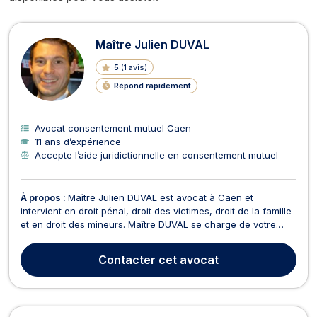
Avocats en consentement mutuel à
Maître Julien DUVAL
5
(
1 avis
)
Répond rapidement
Avocat consentement mutuel Caen
11 ans d’expérience
Accepte l’aide juridictionnelle en consentement mutuel
À propos :
Maître Julien DUVAL est avocat à Caen et
intervient en droit pénal, droit des victimes, droit de la famille
et en droit des mineurs. Maître DUVAL se charge de votre
défense et représentation en droit pénal, que vous soyez
auteur, prévenu ou victime et ce, devant les différentes
Contacter
cet avocat
juridictions pénales pour des faits de dépôt d...