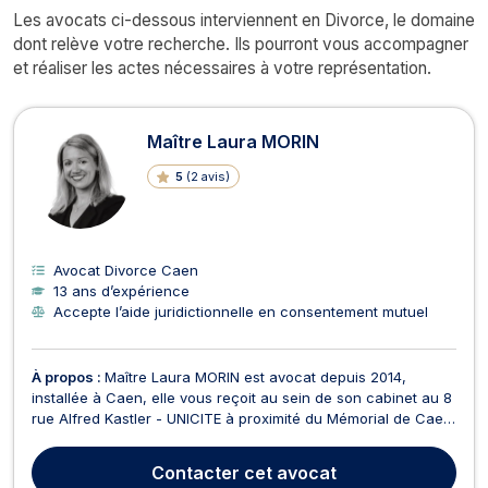
Les avocats ci-dessous interviennent en Divorce, le domaine
dont relève votre recherche. Ils pourront vous accompagner
et réaliser les actes nécessaires à votre représentation.
Maître Laura MORIN
5
(
2 avis
)
Avocat Divorce Caen
13 ans d’expérience
Accepte l’aide juridictionnelle en consentement mutuel
À propos :
Maître Laura MORIN est avocat depuis 2014,
installée à Caen, elle vous reçoit au sein de son cabinet au 8
rue Alfred Kastler - UNICITE à proximité du Mémorial de Caen
et en face de la CCI de CAEN Normandie. Maître MORIN
intervient en droit du travail, droit social et en droit de la
Contacter
cet avocat
famille. En droit du travail, Maître MORIN...