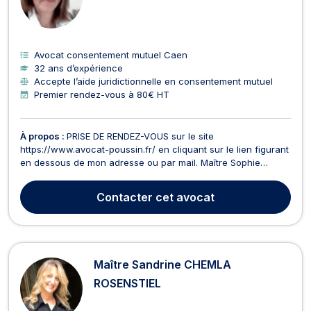
Avocat consentement mutuel Caen
32 ans d’expérience
Accepte l’aide juridictionnelle en consentement mutuel
Premier rendez-vous à 80€ HT
À propos :
PRISE DE RENDEZ-VOUS sur le site
https://www.avocat-poussin.fr/ en cliquant sur le lien figurant
en dessous de mon adresse ou par mail. Maître Sophie
POUSSIN est avocat a Caen et a prêté serment en 1994. Elle
vous reçoit dans son cabinet situé au 8 Place Gardin à CAEN.
Contacter
cet avocat
Maître Sophie POUSSIN vous propose conseils et assistan...
Maître Sandrine CHEMLA
ROSENSTIEL