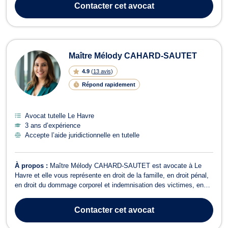
Contacter
cet avocat
Maître Mélody CAHARD-SAUTET
4.9
(
13 avis
)
Répond rapidement
Avocat tutelle Le Havre
3 ans d’expérience
Accepte l’aide juridictionnelle en tutelle
À propos :
Maître Mélody CAHARD-SAUTET est avocate à Le
Havre et elle vous représente en droit de la famille, en droit pénal,
en droit du dommage corporel et indemnisation des victimes, en
droit du travail ainsi qu’en droit de la santé. En droit de la famille,
Maître Mélody CAHARD-SAUTET assiste ses clients dans le
Contacter
cet avocat
cadre du divorce pa...