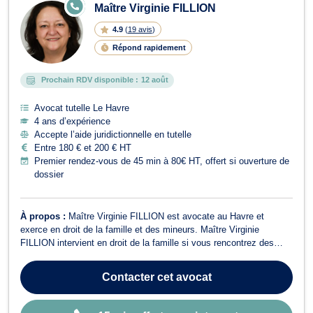
E
Maître Virginie FILLION
N
LI
4.9
(
19 avis
)
G
N
Répond rapidement
E
Prochain RDV disponible :
12 août
Avocat tutelle Le Havre
4 ans d’expérience
Accepte l’aide juridictionnelle en tutelle
Entre 180 € et 200 € HT
Premier rendez-vous de 45 min à 80€ HT, offert si ouverture de
dossier
À propos :
Maître Virginie FILLION est avocate au Havre et
exerce en droit de la famille et des mineurs. Maître Virginie
FILLION intervient en droit de la famille si vous rencontrez des
litiges relatifs au divorce (judiciaire ou par consentement mutuel)
ainsi qu’à la liquidation du régime matrimonial. Elle pourra vous
Contacter
cet avocat
accompagner pour...