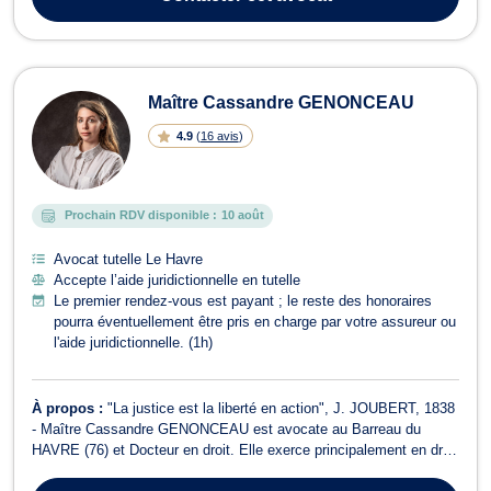
services pour une résolution de vos...
Maître Cassandre GENONCEAU
4.9
(
16 avis
)
Prochain RDV disponible :
10 août
Avocat tutelle Le Havre
Accepte l’aide juridictionnelle en tutelle
Le premier rendez-vous est payant ; le reste des honoraires
pourra éventuellement être pris en charge par votre assureur ou
l'aide juridictionnelle. (1h)
À propos :
"La justice est la liberté en action", J. JOUBERT, 1838
- Maître Cassandre GENONCEAU est avocate au Barreau du
HAVRE (76) et Docteur en droit. Elle exerce principalement en droit
pénal, en droit routier et en droit de la famille