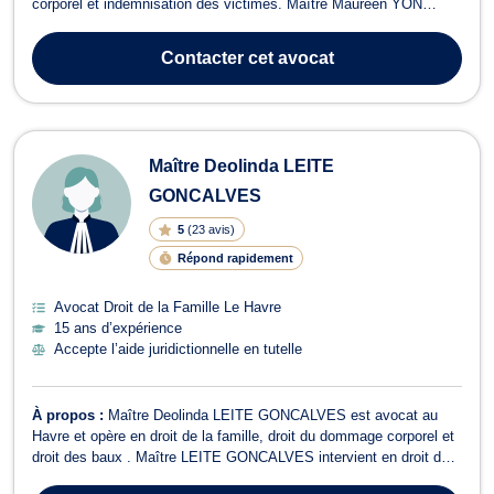
corporel et indemnisation des victimes. Maître Maureen YON
intervient principalement en droit de la famille, notamment en
matière de procédure de divorce à l’amiable (par consentement
Contacter
cet avocat
mutuel) ou divorce judici...
Maître Deolinda LEITE
GONCALVES
5
(
23 avis
)
Répond rapidement
Avocat Droit de la Famille Le Havre
15 ans d’expérience
Accepte l’aide juridictionnelle en tutelle
À propos :
Maître Deolinda LEITE GONCALVES est avocat au
Havre et opère en droit de la famille, droit du dommage corporel et
droit des baux . Maître LEITE GONCALVES intervient en droit de
la famille pour des divorces amiables ou contentieux, les