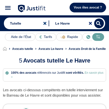
Vous êtes avocat ?
Aide de l'État
Tarifs
Rapide
En ligne
Avocats tutelle
Avocats Le-havre
Avocats Droit de la Famille 
5
Avocats tutelle Le Havre
100% des avocats
référencés sur Justifit
sont vérifiés.
En savoir plus
>
Les avocats ci-dessous compétents en tutelle interviennent sur
le Barreau de Le Havre et sont disponibles pour vous assister.
Avocats en tutelle à Le Havre