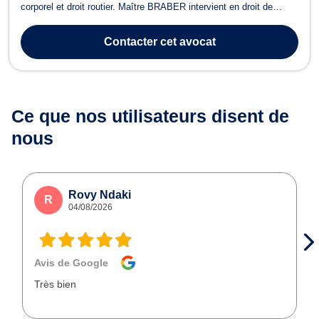
corporel et droit routier. Maître BRABER intervient en droit de
divorce pour un divorce à l’amiable ou contentieux, la rupture d’un
PACS, la liquidation du régime matrimonial et des indivisions ou
Contacter
cet avocat
pour mettre en pl...
Ce que nos utilisateurs
disent de
nous
Rovy Ndaki
R
04/08/2026
Avis de Google
Très bien