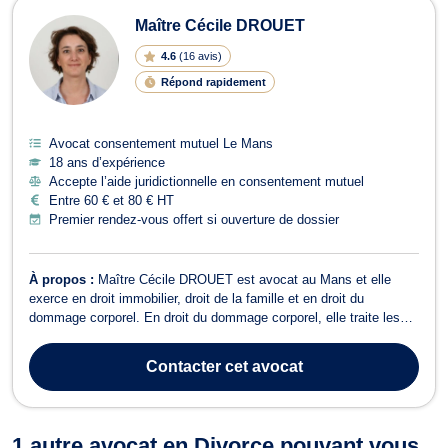
Maître Cécile DROUET
4.6
(
16 avis
)
Répond rapidement
Avocat consentement mutuel Le Mans
18 ans d’expérience
Accepte l’aide juridictionnelle en consentement mutuel
Entre 60 € et 80 € HT
Premier rendez-vous offert si ouverture de dossier
À propos :
Maître Cécile DROUET est avocat au Mans et elle
exerce en droit immobilier, droit de la famille et en droit du
dommage corporel. En droit du dommage corporel, elle traite les
dossiers afférent aux accidents de la circulation, accidents
médicaux avec ou sans faute, toutes infractions portant atteinte à
Contacter
cet avocat
l'intégrité physique (...
1 autre avocat en Divorce pouvant vous