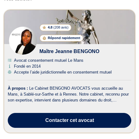
Avocats en consentement mutuel à 
4.8
(
208 avis
)
Répond rapidement
Maître Jeanne BENGONO
Avocat consentement mutuel Le Mans
Fondé en 2014
Accepte l’aide juridictionnelle en consentement mutuel
À propos :
Le Cabinet BENGONO AVOCATS vous accueille au
Mans, à Sablé-sur-Sarthe et à Rennes. Notre cabinet, reconnu pour
son expertise, intervient dans plusieurs domaines du droit,
notamment en Droit de la Famille, Droit des Étrangers et de la
Nationalité, et en Droit Pénal.Le Cabinet BENGONO AVOCATS
accepte l’aide juridictionnelle s...
Contacter
cet avocat