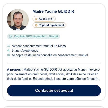
Maître Yacine GUIDDIR
4.3
(
50 avis
)
Répond rapidement
Prochain RDV disponible :
26 août
Avocat consentement mutuel Le Mans
9 ans d’expérience
Accepte l’aide juridictionnelle en consentement mutuel
À propos :
Maître Yacine GUIDDIR est avocat au Mans. Il exerce
principalement en droit pénal, droit social, droit des mineurs et en
droit de la famille. En droit pénal, il assure votre défense à tous les
stades de la procédure et devant les différentes juridictions
pénales (Tribunal correctionnel, Tribunal de Police, Cour d'assises,
Contacter
cet avocat
J...