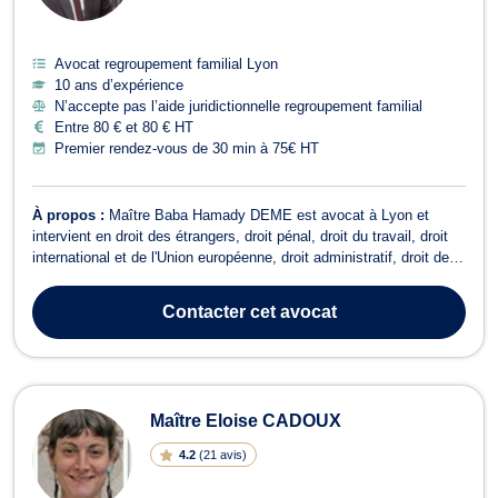
Avocat regroupement familial Lyon
10 ans d’expérience
N’accepte pas l’aide juridictionnelle regroupement familial
Entre 80 € et 80 € HT
Premier rendez-vous de 30 min à 75€ HT
À propos :
Maître Baba Hamady DEME est avocat à Lyon et
intervient en droit des étrangers, droit pénal, droit du travail, droit
international et de l'Union européenne, droit administratif, droit de la
famille ainsi qu'en matière de divorce. Il plaide en droit des
étrangers, concernant les demandes d'admission au séjour sur le
Contacter
cet avocat
territoi...
Maître Eloise CADOUX
4.2
(
21 avis
)