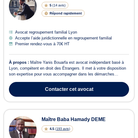
5
(
14 avis
)
Répond rapidement
Avocat regroupement familial Lyon
Accepte l’aide juridictionnelle en regroupement familial
Premier rendez-vous à 70€ HT
À propos :
Maître Yanis Bouarfa est avocat indépendant basé à
Lyon, compétent en droit des Étrangers. Il met à votre disposition
son expertise pour vous accompagner dans les démarches
complexes liées à votre statut migratoire. Ses domaines
d'intervention incluent : Contentieux des OQTF (Obligation de
Contacter
cet avocat
Quitter le Territoire Français) Sé...
Maître Baba Hamady DEME
4.5
(
193 avis
)