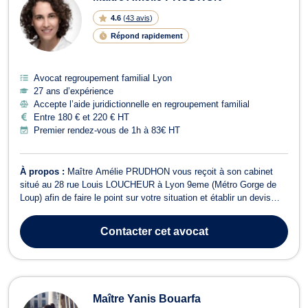
4.6
(
43 avis
)
Répond rapidement
Avocat regroupement familial Lyon
27 ans d’expérience
Accepte l’aide juridictionnelle en regroupement familial
Entre 180 € et 220 € HT
Premier rendez-vous de 1h à 83€ HT
À propos :
Maître Amélie PRUDHON vous reçoit à son cabinet
situé au 28 rue Louis LOUCHEUR à Lyon 9eme (Métro Gorge de
Loup) afin de faire le point sur votre situation et établir un devis
approprié en fonction de vos besoins. Toujours disponible, elle
vous renseignera sur vos droits et le meilleur moyen de traiter le
Contacter
cet avocat
problème auquel vo...
Maître Yanis Bouarfa