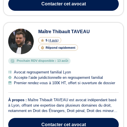
domaines de compétence: - Droit de l'immigration:
Contacter
cet avocat
accompagnement des res...
Maître Thibault TAVEAU
5
(
4 avis
)
Répond rapidement
Prochain RDV disponible :
13 août
Avocat regroupement familial Lyon
Accepte l’aide juridictionnelle en regroupement familial
Premier rendez-vous à 100€ HT, offert si ouverture de dossier
À propos :
Maître Thibault TAVEAU est avocat indépendant basé
à Lyon, offrant une expertise dans plusieurs domaines du droit,
notamment en Droit des Étrangers, Droit pénal, Droit des mineurs,
Droit Civil, ainsi qu'en Dommage corporel et indemnisation des
victimes. En Droit des Étrangers, Maître TAVEAU accompagne et
Contacter
cet avocat
défend les personne...