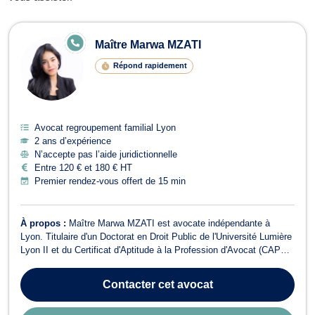
Avocats en regroupement familial à 
E
Maître Marwa MZATI
N
LI
Répond rapidement
G
N
E
Avocat regroupement familial Lyon
2 ans d’expérience
N’accepte pas l’aide juridictionnelle
Entre 120 € et 180 € HT
Premier rendez-vous offert de 15 min
À propos :
Maître Marwa MZATI est avocate indépendante à
Lyon. Titulaire d'un Doctorat en Droit Public de l'Université Lumière
Lyon II et du Certificat d'Aptitude à la Profession d'Avocat (CAPA)
de l'EDARA, elle intervient principalement en droit administratif
général, en droit des étrangers et de la nationalité, et en droit
Contacter
cet avocat
instituti...