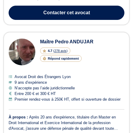
entreprises, afin de les accompagner dans leurs problématiques
liées au droit public.En parallèle de ses études en droit public
Contacter
cet avocat
réalisées à l’Uni...
Maître Pedro ANDUJAR
4.7
(
278 avis
)
Répond rapidement
Avocat Droit des Étrangers Lyon
9 ans d’expérience
N’accepte pas l’aide juridictionnelle
Entre 200 € et 300 € HT
Premier rendez-vous à 250€ HT, offert si ouverture de dossier
À propos :
Après 20 ans d'expérience, titulaire d'un Master en
Droit International et Exercice International de la profession
d'Avocat, j'assure une défense pénale de qualité devant toute