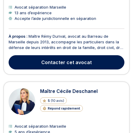
Avocat séparation Marseille
13 ans d’expérience
Accepte l’aide juridictionnelle en séparation
À propos :
Maître Rémy Durival, avocat au Barreau de
Marseille depuis 2013, accompagne les particuliers dans la
défense de leurs intérêts en droit de la famille, droit civil, droit
du travail et en contentieux administratif lié au logement. Fort
de plus de 13 années d'expérience, il intervient aussi bien en
Contacter
cet avocat
conseil qu'en contentieux e...
Maître Cécile Deschanel
5
(
10 avis
)
Répond rapidement
Avocat séparation Marseille
5 ans d’expérience