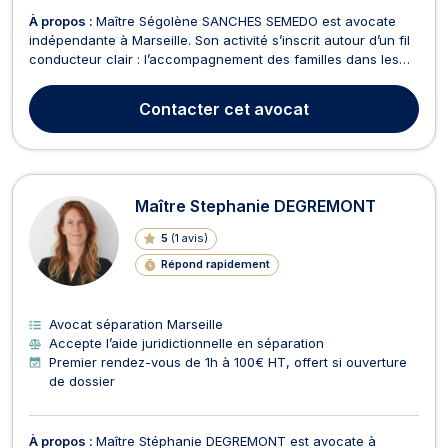
À propos :
Maître Ségolène SANCHES SEMEDO est avocate
indépendante à Marseille. Son activité s’inscrit autour d’un fil
conducteur clair : l’accompagnement des familles dans les
moments où des décisions juridiques importantes doivent être
prises, souvent dans un contexte personnel difficile. Elle
Contacter
cet avocat
intervient principalement en droit de l...
Maître Stephanie DEGREMONT
5
(
1 avis
)
Répond rapidement
Avocat séparation Marseille
Accepte l’aide juridictionnelle en séparation
Premier rendez-vous de 1h à 100€ HT, offert si ouverture
de dossier
À propos :
Maître Stéphanie DEGREMONT est avocate à