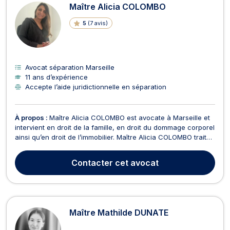
Maître Alicia COLOMBO
5
(
7 avis
)
Avocat séparation Marseille
11 ans d’expérience
Accepte l’aide juridictionnelle en séparation
À propos :
Maître Alicia COLOMBO est avocate à Marseille et
intervient en droit de la famille, en droit du dommage corporel
ainsi qu’en droit de l’immobilier. Maître Alicia COLOMBO traite
tous les dossiers relatifs au droit de la famille. Cette avocate
se charge des affaires liées au divorce par consentement
Contacter
cet avocat
mutuel, pour faute ou pour...
Maître Mathilde DUNATE