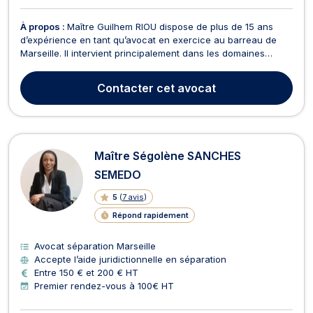
À propos :
Maître Guilhem RIOU dispose de plus de 15 ans
d’expérience en tant qu’avocat en exercice au barreau de
Marseille. Il intervient principalement dans les domaines
suivants : droit des étrangers et de la nationalité,
indemnisation des victimes d’accident, d’agression, d’erreur
Contacter
cet avocat
médicale et réparation du dommage corporel et maté...
Maître Ségolène SANCHES
SEMEDO
5
(
7 avis
)
Répond rapidement
Avocat séparation Marseille
Accepte l’aide juridictionnelle en séparation
Entre 150 € et 200 € HT
Premier rendez-vous à 100€ HT