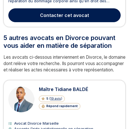
réparation du dommage corporel ainsi qu'en droit des
affaires. Tout d’abord,Maitre OFFRET vous accompagne dans
la procédure en réparation de votre dommage corporel en
Contacter
cet avocat
cas d'accident de voiture, erreur médical ou agres...
5 autres avocats en Divorce pouvant
vous aider en matière de séparation
Les avocats ci-dessous interviennent en Divorce, le domaine
dont relève votre recherche. Ils pourront vous accompagner
et réaliser les actes nécessaires à votre représentation.
Maître Tidiane BALDÉ
5
(
19 avis
)
Répond rapidement
Avocat Divorce Marseille
Accepte l’aide juridictionnelle en séparation