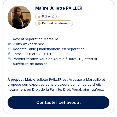
Maître Juliette PAILLER
5
(
1 avis
)
Répond rapidement
Avocat séparation Marseille
7 ans d’expérience
Accepte l’aide juridictionnelle en séparation
Entre 180 € et 220 € HT
Premier rendez-vous de 45 min à 100€ HT, offert si
ouverture de dossier
À propos :
Maître Juliette PAILLER est Avocate à Marseille et
propose son expertise dans plusieurs domaines du droit,
notamment en Droit de la Famille, Droit Pénal, ainsi qu'en
Droit des Mineurs, Droit des Étrangers et Dommage corporel /
Indemnisation des victimes. Faisant preuve de pugnacité et
Contacter
cet avocat
de réactivité, Maître PAILLER s'engage ...