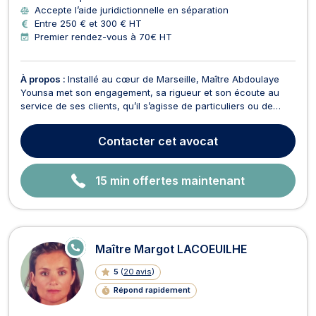
Accepte l’aide juridictionnelle en séparation
Entre 250 € et 300 € HT
Premier rendez-vous à 70€ HT
À propos :
Installé au cœur de Marseille, Maître Abdoulaye
Younsa met son engagement, sa rigueur et son écoute au
service de ses clients, qu’il s’agisse de particuliers ou de
professionnels. Fort d’une solide formation universitaire en
droit et d’une expérience concrète du terrain judiciaire, il
Contacter
cet avocat
intervient dans plusieurs domaines clés...
15 min offertes maintenant
E
Maître Margot LACOEUILHE
N
LI
5
(
20 avis
)
G
N
Répond rapidement
E