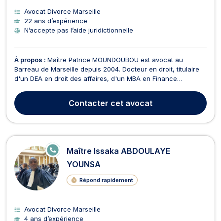
Avocat Divorce Marseille
22 ans d’expérience
N’accepte pas l’aide juridictionnelle
À propos :
Maître Patrice MOUNDOUBOU est avocat au
Barreau de Marseille depuis 2004. Docteur en droit, titulaire
d'un DEA en droit des affaires, d'un MBA en Finance
Internationale ainsi que d'un Diplôme Universitaire en droit de
l'énergie, des investissements et de l'arbitrage international, il
Contacter
cet avocat
met plus de vingt ans d'expérience au se...
E
Maître Issaka ABDOULAYE
N
LI
YOUNSA
G
N
Répond rapidement
E
Avocat Divorce Marseille
4 ans d’expérience