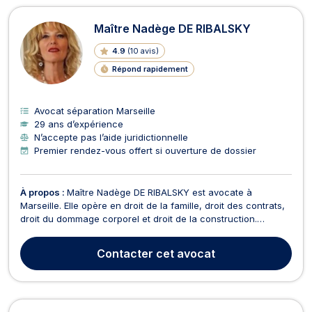
Maître Nadège DE RIBALSKY
4.9
(
10 avis
)
Répond rapidement
Avocat séparation Marseille
29 ans d’expérience
N’accepte pas l’aide juridictionnelle
Premier rendez-vous offert si ouverture de dossier
À propos :
Maître Nadège DE RIBALSKY est avocate à
Marseille. Elle opère en droit de la famille, droit des contrats,
droit du dommage corporel et droit de la construction.
Dynamique, expérimentée, combative, Maître Nadège DE
RIBALSKY exerce en droit de la famille pour toutes
Contacter
cet avocat
problématiques liées au divorce pour faute ou par
consenteme...