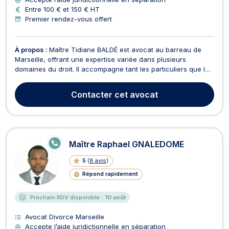
Entre 100 € et 150 € HT
Premier rendez-vous offert
À propos :
Maître Tidiane BALDÉ est avocat au barreau de
Marseille, offrant une expertise variée dans plusieurs
domaines du droit. Il accompagne tant les particuliers que les
professionnels en droit des affaires, droit civil, droit des
étrangers, et droit OHADA. Baux commerciaux : Assistance
Contacter
cet avocat
dans la rédaction et la gestion des baux co...
E
Maître Raphael GNALEDOME
N
LI
5
(
8 avis
)
G
N
Répond rapidement
E
Prochain RDV disponible :
10 août
Avocat Divorce Marseille
Accepte l’aide juridictionnelle en séparation