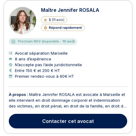
Avocats en séparation à Marseille
Maître Jennifer ROSALA
5
(
11 avis
)
Répond rapidement
Prochain RDV disponible :
10 août
Avocat séparation Marseille
8 ans d’expérience
N’accepte pas l’aide juridictionnelle
Entre 150 € et 200 € HT
Premier rendez-vous à 60€ HT
À propos :
Maître Jennifer ROSALA est avocate à Marseille et
elle intervient en droit dommage corporel et indemnisation
des victimes, en droit pénal, en droit de la famille, en droit du
recouvrement des créances, saisie, et procédure
d’exécution. Maître Jennifer ROSALA exerce en droit du
Contacter
cet avocat
dommage corporel et indemnisation des victimes ...