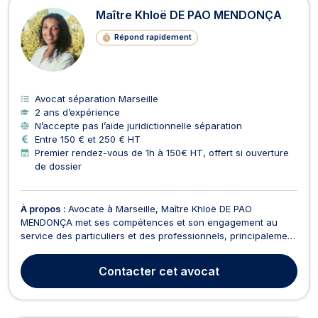
Maître Khloë DE PAO MENDONÇA
Répond rapidement
Avocat séparation Marseille
2 ans d’expérience
N’accepte pas l’aide juridictionnelle séparation
Entre 150 € et 250 € HT
Premier rendez-vous de 1h à 150€ HT, offert si ouverture
de dossier
À propos :
Avocate à Marseille, Maître Khloë DE PAO
MENDONÇA met ses compétences et son engagement au
service des particuliers et des professionnels, principalement
en droit civil et en droit pénal.Humanité, écoute et rigueur
sont au cœur de sa pratique, afin d’offrir à chaque client un
Contacter
cet avocat
accompagnement personnalisé et une défense sur m...