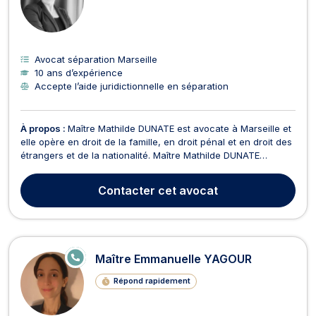
Avocat séparation Marseille
10 ans d’expérience
Accepte l’aide juridictionnelle en séparation
À propos :
Maître Mathilde DUNATE est avocate à Marseille et
elle opère en droit de la famille, en droit pénal et en droit des
étrangers et de la nationalité. Maître Mathilde DUNATE
propose conseils et représentation en droit de la famille si
votre dossier concerne un divorce contentieux ou par
Contacter
cet avocat
consentement mutuel, la fixation de la p...
E
Maître Emmanuelle YAGOUR
N
LI
Répond rapidement
G
N
E