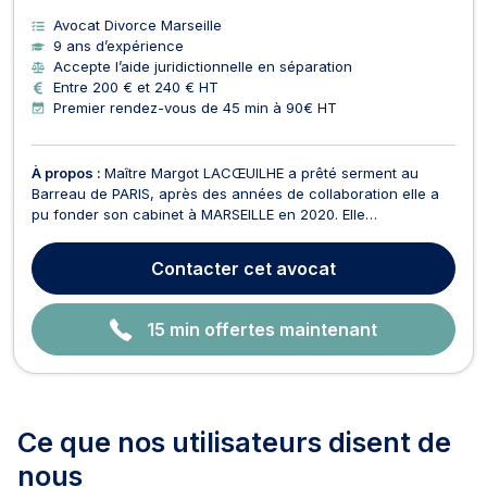
Avocat Divorce Marseille
9 ans d’expérience
Accepte l’aide juridictionnelle en séparation
Entre 200 € et 240 € HT
Premier rendez-vous de 45 min à 90€ HT
À propos :
Maître Margot LACŒUILHE a prêté serment au
Barreau de PARIS, après des années de collaboration elle a
pu fonder son cabinet à MARSEILLE en 2020. Elle
accompagne les particuliers, les familles, les associations
ainsi que les entrepreneurs dans la défense de leurs droits,
Contacter
cet avocat
avec une approche fondée sur l'écoute, la réactivité e...
15 min offertes maintenant
Ce que nos utilisateurs
disent de
nous