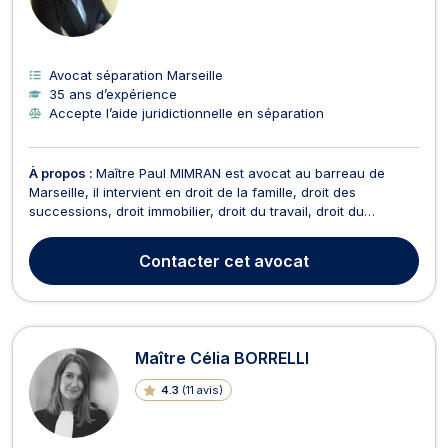
Avocat séparation Marseille
35 ans d’expérience
Accepte l’aide juridictionnelle en séparation
À propos :
Maître Paul MIMRAN est avocat au barreau de
Marseille, il intervient en droit de la famille, droit des
successions, droit immobilier, droit du travail, droit du
dommage corporel, en droit pénal et en contentieux des
mesures d'exécution. Maître MIMRAN est compétent en droit
Contacter
cet avocat
de la famille, à ce titre, il traite tout dossier l...
Maître Célia BORRELLI
4.3
(
11 avis
)