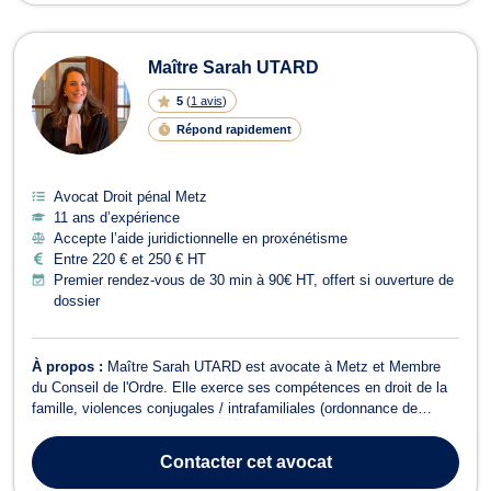
Maître Sarah UTARD
5
(
1 avis
)
Répond rapidement
Avocat Droit pénal Metz
11 ans d’expérience
Accepte l’aide juridictionnelle en proxénétisme
Entre 220 € et 250 € HT
Premier rendez-vous de 30 min à 90€ HT, offert si ouverture de
dossier
À propos :
Maître Sarah UTARD est avocate à Metz et Membre
du Conseil de l'Ordre. Elle exerce ses compétences en droit de la
famille, violences conjugales / intrafamiliales (ordonnance de
protection, droit pénal, indemnisation...), en droit des enfants, en
droit du dommage corporel, et en droit pénal. En droit de la famille,
Contacter
cet avocat
Maître Sa...