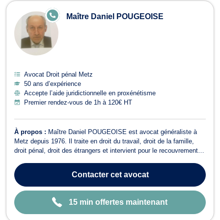
E
Maître Daniel POUGEOISE
N
LI
G
N
E
Avocat Droit pénal Metz
50 ans d’expérience
Accepte l’aide juridictionnelle en proxénétisme
Premier rendez-vous de 1h à 120€ HT
À propos :
Maître Daniel POUGEOISE est avocat généraliste à
Metz depuis 1976. Il traite en droit du travail, droit de la famille,
droit pénal, droit des étrangers et intervient pour le recouvrement
de vos créances. En droit du travail, Maître POUGEOISE vous
assiste devant le Conseil des Prud'hommes si vous êtes sujet à un
Contacter
cet avocat
licenciement...
15 min offertes maintenant