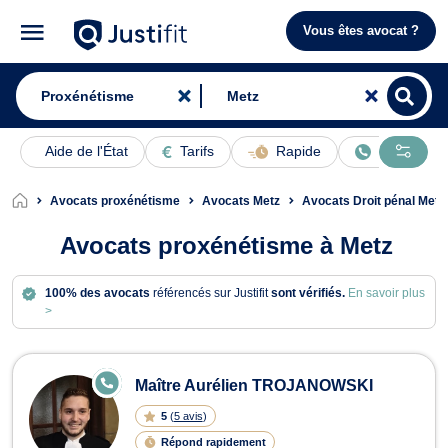
Vous êtes avocat ?
Aide de l'État
Tarifs
Rapide
En ligne
Avocats proxénétisme
Avocats Metz
Avocats Droit pénal Metz
Avocats proxénétisme à Metz
100% des avocats
référencés sur Justifit
sont vérifiés.
En savoir plus
>
Avocats en proxénétisme à Metz
E
Maître Aurélien TROJANOWSKI
N
LI
5
(
5 avis
)
G
N
Répond rapidement