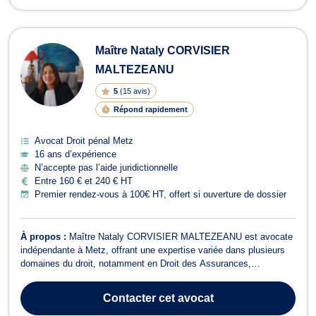
Maître Nataly CORVISIER
MALTEZEANU
5
(
15 avis
)
Répond rapidement
Avocat Droit pénal Metz
16 ans d’expérience
N’accepte pas l’aide juridictionnelle
Entre 160 € et 240 € HT
Premier rendez-vous à 100€ HT, offert si ouverture de dossier
À propos :
Maître Nataly CORVISIER MALTEZEANU est avocate
indépendante à Metz, offrant une expertise variée dans plusieurs
domaines du droit, notamment en Droit des Assurances,
Recouvrement de créance, Médiation et Arbitrage, Droit du travail,
Droit des Affaires, Droit de l'immobilier, Droit des Contrats, Droit de
Contacter
cet avocat
la Famille, Droit ro...