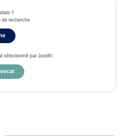
ltats ?
e de recherche
che
sélectionné par Justifit :
avocat