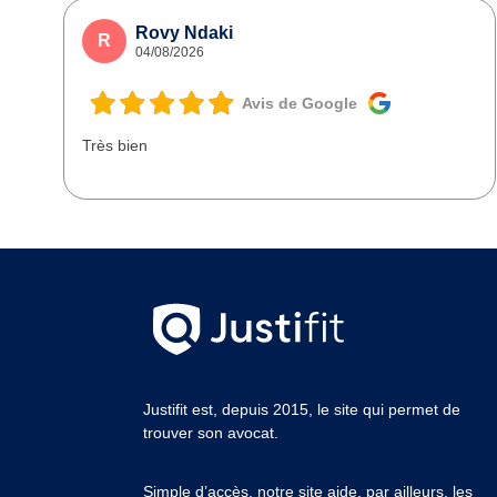
Rovy Ndaki
R
04/08/2026
Avis de Google
Très bien
Justifit est, depuis 2015, le site qui permet de
trouver son avocat.
Simple d’accès, notre site aide, par ailleurs, les