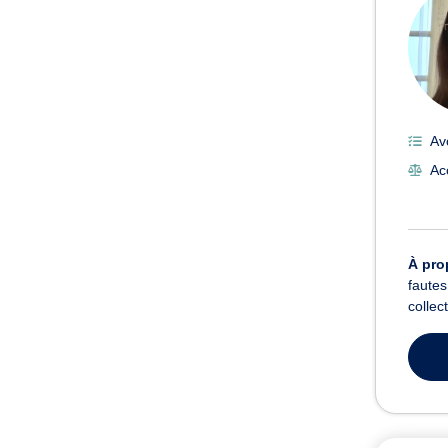
Av
Ac
À pro
fautes
collect