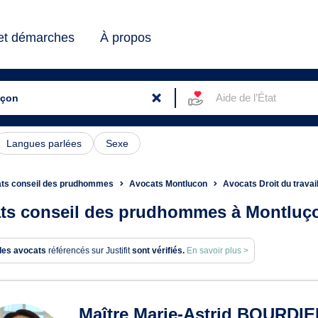
 et démarches
À propos
Aide de l’État
Langues parlées
Sexe
ts conseil des prudhommes
Avocats Montlucon
Avocats Droit du travai
ts conseil des prudhommes à Montluç
des avocats
référencés sur Justifit
sont vérifiés.
En savoir plus >
ats en conseil des prudhom
Maître Marie-Astrid BOURDI