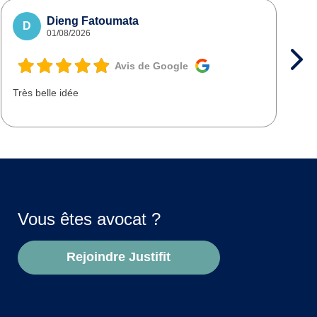
Dieng Fatoumata
D
01/08/2026
Avis de Google
Très belle idée
T
d
Vous êtes avocat ?
Rejoindre Justifit