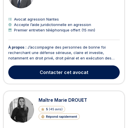
Avocat agression Nantes
Accepte l’aide juridictionnelle en agression
Premier entretien téléphonique offert (15 min)
À propos :
J’accompagne des personnes de bonne foi
recherchant une défense sérieuse, claire et investie,
notamment en droit privé, droit pénal et en exécution des
peines -يمكنني التواصل معكم باللغة العربية عند الحاجة، في إطار
واضح ومحترم- Je n’interviens pas à l’aide juridictionnelle hors
Contacter
cet avocat
permanence, afin de garantir du temps et une r...
Maître Marie DROUET
5
(
45 avis
)
Répond rapidement