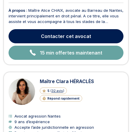
À propos :
Maître Alice CHAIX, avocate au Barreau de Nantes,
intervient principalement en droit pénal. A ce titre, elle vous
assiste et vous accompagne à tous les stades de la
procédure pénale, que vous soyez mis en cause ou victime
qu'il s'agisse : - d'un dépôt de plainte ou de son suivi
Contacter
cet avocat
(préparation et assistance avant le dépôt en c...
15 min offertes maintenant
Maître Clara HÉRACLÈS
5
(
32 avis
)
Répond rapidement
Avocat agression Nantes
9 ans d’expérience
Accepte l’aide juridictionnelle en agression