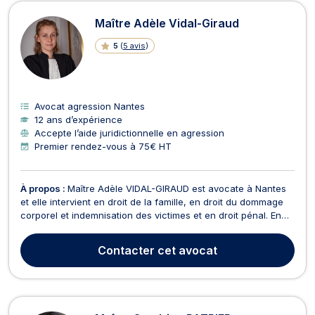
Avocats en agression à Nantes
Maître Adèle Vidal-Giraud
5
(
5 avis
)
Avocat agression Nantes
12 ans d’expérience
Accepte l’aide juridictionnelle en agression
Premier rendez-vous à 75€ HT
À propos :
Maître Adèle VIDAL-GIRAUD est avocate à Nantes
et elle intervient en droit de la famille, en droit du dommage
corporel et indemnisation des victimes et en droit pénal. En
droit de la famille, Maître VIDAL-GIRAUD vous conseille et
vous accompagne tout le long de votre procédure de divorce
Contacter
cet avocat
par consentement mutuel ou divorce c...