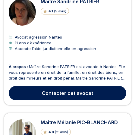
Maître Sandrine PATRIER
4.1
(
9 avis
)
Avocat agression Nantes
11 ans d’expérience
Accepte l’aide juridictionnelle en agression
À propos :
Maître Sandrine PATRIER est avocate à Nantes. Elle
vous représente en droit de la famille, en droit des biens, en
droit des mineurs et en droit pénal. Maître Sandrine PATRIER
intervient en droit de la famille, des personnes et de leur
patrimoine et s’occupe des problématiques relevant du
Contacter
cet avocat
divorce, de la séparation, de la tut...
Maître Mélanie PIC-BLANCHARD
4.8
(
21 avis
)