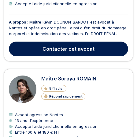
Accepte l’aide juridictionnelle en agression
À propos :
Maître Kévin DOUNON-BARDOT est avocat à
Nantes et opère en droit pénal, ainsi qu’en droit du dommage
corporel et indemnisation des victimes. En DROIT PÉNAL
ROUTIER (conduite sous stupéfiant ou CBD, conduite sans
permis, alcool au volant, etc.). Il met son savoir faire et ses
Contacter
cet avocat
connaissances techniques à votre service pour pré...
Maître Soraya ROMAIN
5
(
1 avis
)
Répond rapidement
Avocat agression Nantes
13 ans d’expérience
Accepte l’aide juridictionnelle en agression
Entre 160 € et 180 € HT