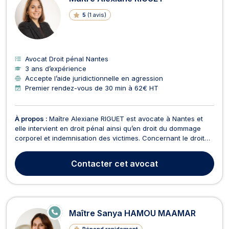
5
(
1 avis
)
Avocat Droit pénal Nantes
3 ans d’expérience
Accepte l’aide juridictionnelle en agression
Premier rendez-vous de 30 min à 62€ HT
À propos :
Maître Alexiane RIGUET est avocate à Nantes et
elle intervient en droit pénal ainsi qu’en droit du dommage
corporel et indemnisation des victimes. Concernant le droit
pénal, Maître Alexiane RIGUET s’occupe notamment des
affaires relatives au droit pénal des affaires et au droit routier
Contacter
cet avocat
et permis de conduire. En matière de d...
E
Maître Sanya HAMOU MAAMAR
N
LI