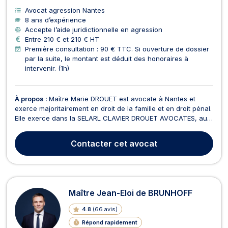
Avocat agression Nantes
8 ans d’expérience
Accepte l’aide juridictionnelle en agression
Entre 210 € et 210 € HT
Première consultation : 90 € TTC. Si ouverture de dossier
par la suite, le montant est déduit des honoraires à
intervenir. (1h)
À propos :
Maître Marie DROUET est avocate à Nantes et
exerce majoritairement en droit de la famille et en droit pénal.
Elle exerce dans la SELARL CLAVIER DROUET AVOCATES, aux
côtés de Maître Romane CLAVIER. Elle peut vous conseiller en
droit de la famille pour des dossiers de divorce, séparation
Contacter
cet avocat
(sans mariage préalable), liquidation ...
Maître Jean-Eloi de BRUNHOFF
4.8
(
66 avis
)
Répond rapidement