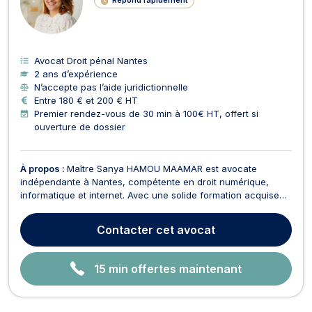
Répond rapidement
G
N
E
Avocat Droit pénal Nantes
2 ans d’expérience
N’accepte pas l’aide juridictionnelle
Entre 180 € et 200 € HT
Premier rendez-vous de 30 min à 100€ HT, offert si
ouverture de dossier
À propos :
Maître Sanya HAMOU MAAMAR est avocate
indépendante à Nantes, compétente en droit numérique,
informatique et internet. Avec une solide formation acquise
lors de ses premières années au barreau de Paris, elle met à
votre disposition son expertise pour naviguer dans le monde
Contacter
cet avocat
complexe du droit numérique. En tant qu'avocate de c...
15 min offertes maintenant