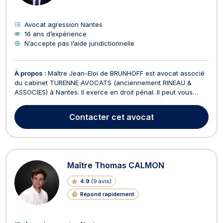
Avocat agression Nantes
16 ans d’expérience
N’accepte pas l’aide juridictionnelle
À propos :
Maître Jean-Eloi de BRUNHOFF est avocat associé
du cabinet TURENNE AVOCATS (anciennement RINEAU &
ASSOCIES) à Nantes. Il exerce en droit pénal. Il peut vous
défendre que vous soyez victime ou auteur présumé de
l’infraction, qu’il s’agisse de contravention, de délit ou de
Contacter
cet avocat
crime. En droit pénal des affaires, Maître Jean-E...
Maître Thomas CALMON
4.9
(
9 avis
)
Répond rapidement