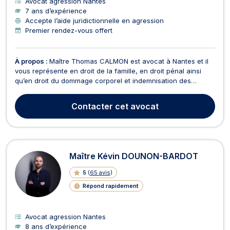
Avocat agression Nantes
7 ans d’expérience
Accepte l’aide juridictionnelle en agression
Premier rendez-vous offert
À propos :
Maître Thomas CALMON est avocat à Nantes et il
vous représente en droit de la famille, en droit pénal ainsi
qu’en droit du dommage corporel et indemnisation des
victimes. En droit de la famille, Maître Thomas CALMON
s’occupe des dossiers liés au divorce amiable ou judiciaire, à
Contacter
cet avocat
la séparation hors mariage, à la séparation de...
Maître Kévin DOUNON-BARDOT
5
(
65 avis
)
Répond rapidement
Avocat agression Nantes
8 ans d’expérience