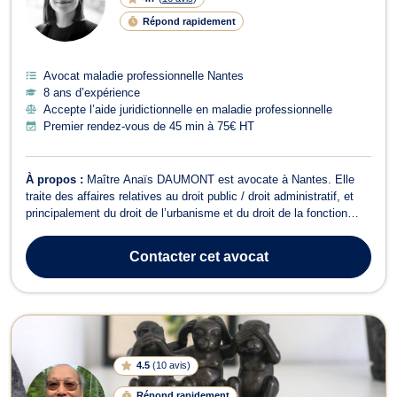
Répond rapidement
Avocat maladie professionnelle Nantes
8 ans d’expérience
Accepte l’aide juridictionnelle en maladie professionnelle
Premier rendez-vous de 45 min à 75€ HT
À propos :
Maître Anaïs DAUMONT est avocate à Nantes. Elle
traite des affaires relatives au droit public / droit administratif, et
principalement du droit de l’urbanisme et du droit de la fonction
publique. Dans le cadre de son activité, Maître DAUMONT défend
les particuliers et agents publics en cas de différend avec toute
Contacter
cet avocat
administra...
4.5
(
10 avis
)
Répond rapidement