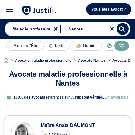
Vous êtes avocat ?
Aide de l'État
Tarifs
Rapide
En ligne
Avocats maladie professionnelle
Avocats Nantes
Avocats Droi
Avocats maladie professionnelle à
Nantes
100% des avocats
référencés sur Justifit
sont vérifiés.
En savoir plus
>
Avocats en maladie professionnelle 
Maître Anaïs DAUMONT
4.7
(
16 avis
)