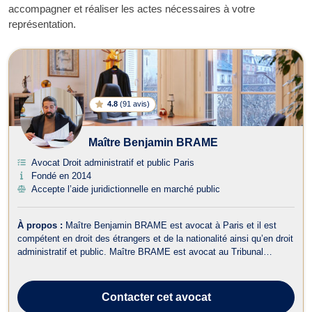
accompagner et réaliser les actes nécessaires à votre
représentation.
4.8
(
91 avis
)
Maître Benjamin BRAME
Avocat Droit administratif et public Paris
Fondé en 2014
Accepte l’aide juridictionnelle en marché public
À propos :
Maître Benjamin BRAME est avocat à Paris et il est
compétent en droit des étrangers et de la nationalité ainsi qu’en droit
administratif et public. Maître BRAME est avocat au Tribunal
administratif ainsi qu'à la Cour Administrative d'Appel. D’une part,
Maître Benjamin BRAME exerce en droit des étrangers et de la
nationalité...
Contacter
cet avocat