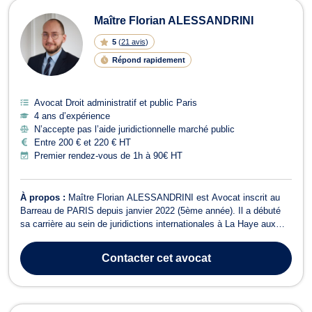
Maître Florian ALESSANDRINI
5
(
21 avis
)
Répond rapidement
Avocat Droit administratif et public Paris
4 ans d’expérience
N’accepte pas l’aide juridictionnelle marché public
Entre 200 € et 220 € HT
Premier rendez-vous de 1h à 90€ HT
À propos :
Maître Florian ALESSANDRINI est Avocat inscrit au
Barreau de PARIS depuis janvier 2022 (5ème année). Il a débuté
sa carrière au sein de juridictions internationales à La Haye aux
Pays-Bas, telles que le Tribunal spécial pour le Liban et la Cour
internationale de Justice. Sa formation d’avocat l’a ensuite conduit
Contacter
cet avocat
à privilégi...