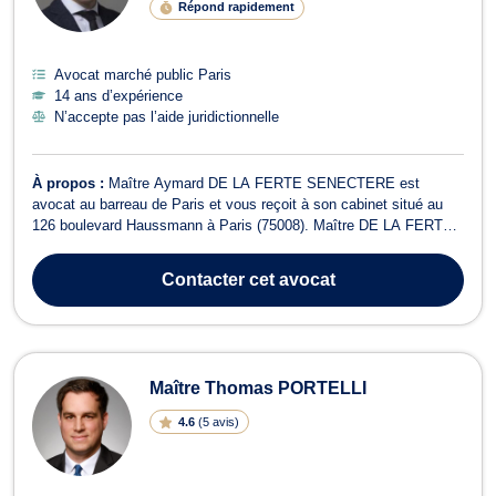
Répond rapidement
Avocat marché public Paris
14 ans d’expérience
N’accepte pas l’aide juridictionnelle
À propos :
Maître Aymard DE LA FERTE SENECTERE est
avocat au barreau de Paris et vous reçoit à son cabinet situé au
126 boulevard Haussmann à Paris (75008). Maître DE LA FERTE
SENECTERE assiste les collectivités publiques, les entreprises,
et les particuliers dans l'ensemble des domaines du droit public :
Contacter
cet avocat
contrats administratifs, droi...
Maître Thomas PORTELLI
4.6
(
5 avis
)