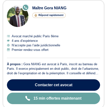
Avocats en marché public à Paris 8
E
Maître Gora NIANG
N
LI
Répond rapidement
G
N
E
Avocat marché public Paris 8ème
4 ans d’expérience
N’accepte pas l’aide juridictionnelle
Premier rendez-vous offert
À propos :
Gora NIANG est avocat à Paris, inscrit au barreau de
Paris. Il exerce principalement en droit public, droit de l’urbanisme,
droit de l’expropriation et de la préemption. Il conseille et défend
particuliers, entreprises, promoteurs, propriétaires et collectivités
publiques dans leurs relations avec l’administration et dans l...
Contacter
cet avocat
15 min offertes maintenant