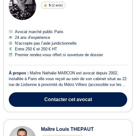
5
(
2 avis
)
Avocat marché public Paris
24 ans d’expérience
N’accepte pas l’aide juridictionnelle
Entre 250 € et 250 € HT
Premier rendez-vous offert si ouverture de dossier
À propos :
Maître Nathalie MARCON est avocat depuis 2002,
installée à Paris elle vous reçoit au sein de son cabinet situé au 22
rue de Lisbonne à proximité du Métro Villiers (accessible sur les
ligne 2 et 3). Maître Nathalie Marcon est également Maître de
conférences à l'Université et elle enseigne le contentieux
Contacter
cet avocat
administratif, le dro...
Maître Louis THEPAUT