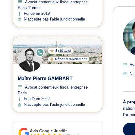
Avocat contentieux fiscal entreprise
Paris 11ème
Avoc
Fondé en 2019
N’accepte pas l’aide juridictionnelle
5
(
10 avis
)
E
N
Répond rapidement
LI
G
Av
N
E
N’a
Maître Pierre GAMBART
Avocat contentieux fiscal entreprise
Paris
Fondé en 2022
À pro
N’accepte pas l’aide juridictionnelle
nation
l’admi
Avis Google Justifit