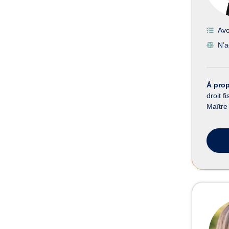
Avo
N’a
À pro
droit f
Maître