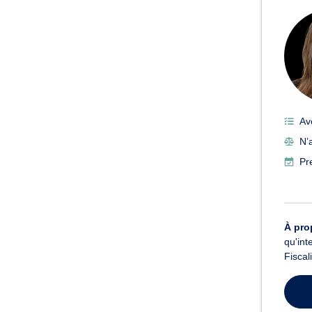
Av
N’a
Pr
À pro
qu'int
Fiscal