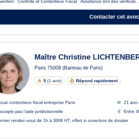
rvention : Contrôle et Contentieux Fiscal : Assistance lors des vérificati..
Contacter
cet avoc
Maître Christine LICHTENB
Paris
75008
(Barreau de Paris)
5
(
1 avis
)
Répond rapidement
ocat contentieux fiscal entreprise Paris
21 ans 
ccepte pas l’aide juridictionnelle
Entre 3
emier rendez-vous de 1h à 300€ HT, offert si ouverture de dossier