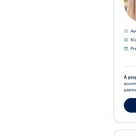
Av
N’a
Pr
À pro
accomp
patrim