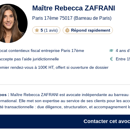
Maître Rebecca ZAFRANI
Paris 17ème
75017
(Barreau de Paris)
5
(
1 avis
)
Répond rapidement
ocat contentieux fiscal entreprise Paris 17ème
4 ans d
ccepte pas l’aide juridictionnelle
Entre 1
emier rendez-vous à 100€ HT, offert si ouverture de dossier
pos :
Maître Rebecca ZAFRANI est avocate indépendante au barreau de 
ernational. Elle met son expertise au service de ses clients pour les a
ité transactionnelle : due diligence, structuration, et accompagnement lo
Contacter
cet avoc