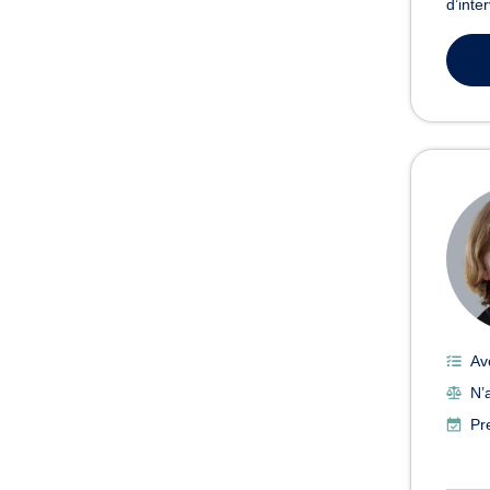
d’inte
Av
N’a
Pr