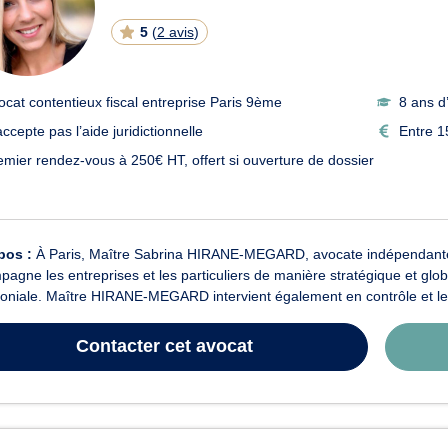
N
E
5
(
2 avis
)
ocat contentieux fiscal entreprise Paris 9ème
8 ans d
ccepte pas l’aide juridictionnelle
Entre 1
emier rendez-vous à 250€ HT, offert si ouverture de dossier
pos :
À Paris, Maître Sabrina HIRANE-MEGARD, avocate indépendante, in
agne les entreprises et les particuliers de manière stratégique et globa
oniale. Maître HIRANE-MEGARD intervient également en contrôle et le c
Contacter
cet avocat