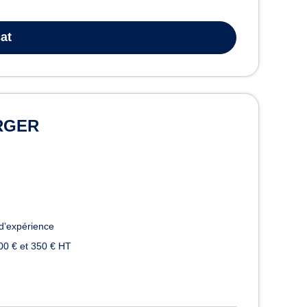
.
at
ERGER
d’expérience
00 € et 350 € HT