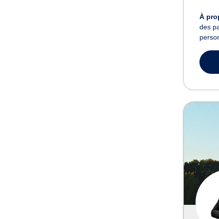
À pro
des pa
person