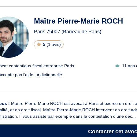
ats en contentieux fiscal entr
Maître Pierre-Marie ROCH
Paris
75007
(Barreau de Paris)
5
(
1 avis
)
ocat contentieux fiscal entreprise Paris
11 ans 
ccepte pas l’aide juridictionnelle
pos :
Maître Pierre-Marie ROCH est avocat à Paris et exerce en droit adm
alité, et en droit fiscal. Maître Pierre-Marie ROCH intervient en droit ad
nistration. Il vous assiste par exemple dans la contestation d'une déc...
Contacter
cet avoc