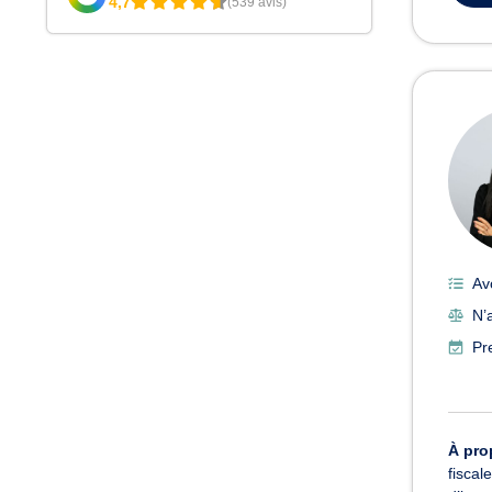
4,7
(539 avis)
Av
N’a
Pr
À pro
fiscal