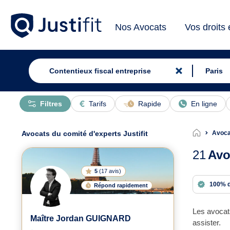
Nos Avocats
Vos droits
Filtres
Tarifs
Rapide
En ligne
Avocats du comité d'experts Justifit
Avocat
21
Avo
5
(
17 avis
)
100% 
Répond rapidement
Les avocats
Maître Jordan GUIGNARD
assister.