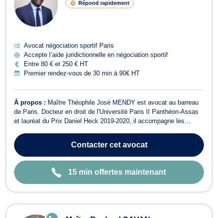
Répond rapidement
G
N
E
Avocat négociation sportif Paris
Accepte l’aide juridictionnelle en négociation sportif
Entre 80 € et 250 € HT
Premier rendez-vous de 30 min à 90€ HT
À propos :
Maître Théophile José MENDY est avocat au barreau
de Paris. Docteur en droit de l'Université Paris II Panthéon-Assas
et lauréat du Prix Daniel Heck 2019-2020, il accompagne les
particuliers et les professionnels dans la défense de leurs droits et
la résolution de leurs litiges. Grâce à son parcours juridique et à
Contacter
cet avocat
son expéri...
15 min offertes maintenant
E