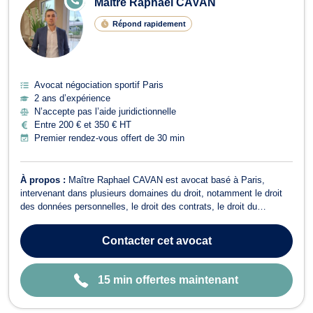
Maître Raphael CAVAN
N
LI
Répond rapidement
G
N
E
Avocat négociation sportif Paris
2 ans d’expérience
N’accepte pas l’aide juridictionnelle
Entre 200 € et 350 € HT
Premier rendez-vous offert de 30 min
À propos :
Maître Raphael CAVAN est avocat basé à Paris,
intervenant dans plusieurs domaines du droit, notamment le droit
des données personnelles, le droit des contrats, le droit du
numerique, le droit du sport ou encore le droit de la propriété
intellectuelle. En matiere de droit du numérique, Maître CAVAN
Contacter
cet avocat
vous conseille dans la mis...
15 min offertes maintenant