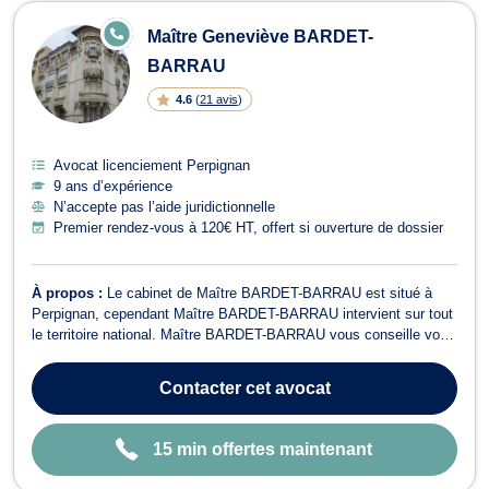
Avocats en licenciement à Perpigna
E
Maître Geneviève BARDET-
N
LI
BARRAU
G
N
4.6
(
21 avis
)
E
Avocat licenciement Perpignan
9 ans d’expérience
N’accepte pas l’aide juridictionnelle
Premier rendez-vous à 120€ HT, offert si ouverture de dossier
À propos :
Le cabinet de Maître BARDET-BARRAU est situé à
Perpignan, cependant Maître BARDET-BARRAU intervient sur tout
le territoire national. Maître BARDET-BARRAU vous conseille vous
assiste en droit de la famille, dans le cadre de séparations, de
PACS, de successions ainsi que dans le cadre des procédures de
Contacter
cet avocat
divorce par consentemen...
15 min offertes maintenant